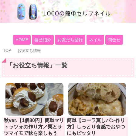
100均大好きママブログ
HOME
自己紹介
お友だち登録
ネイル
問合せ
TOP
お役立ち情報
「
お役立ち情報
」
一覧
秋ver.【1個80円】簡単マリ
簡単【コーラ蒸しパン作り
トッツォの作り方／栗とサ
方】しっとり食感でおやつ
ツマイモで秋を楽しもう
にもピッタリ