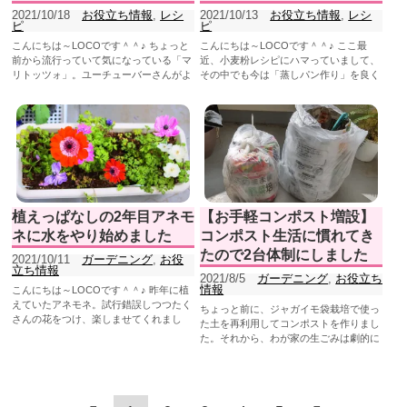
2021/10/18
お役立ち情報
,
レシ
2021/10/13
お役立ち情報
,
レシ
ピ
ピ
こんにちは～LOCOです＾＾♪ ちょっと
こんにちは～LOCOです＾＾♪ ここ最
前から流行っていて気になっている「マ
近、小麦粉レシピにハマっていまして、
リトッツォ」。ユーチューバーさんがよ
その中でも今は「蒸しパン作り」を良く
く取り上げているので、...
しています。レシピはいつも微妙...
植えっぱなしの2年目アネモ
【お手軽コンポスト増設】
ネに水をやり始めました
コンポスト生活に慣れてき
たので2台体制にしました
2021/10/11
ガーデニング
,
お役
立ち情報
2021/8/5
ガーデニング
,
お役立ち
情報
こんにちは～LOCOです＾＾♪ 昨年に植
えていたアネモネ。試行錯誤しつつたく
ちょっと前に、ジャガイモ袋栽培で使っ
さんの花をつけ、楽しませてくれまし
た土を再利用してコンポストを作りまし
た。 球根が大きいほど...
た。それから、わが家の生ごみは劇的に
少なくなって、毎年悩まされてい...