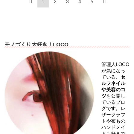
1
2
3
4
5
モノづくり大好き！LOCO
管理人LOCO
が気になっ
ている、
セ
ルフネイル
や美容のコ
ツ
を公開し
ているブロ
グです。レ
ザークラフ
トや布もの
ハンドメイ
ドも好きで