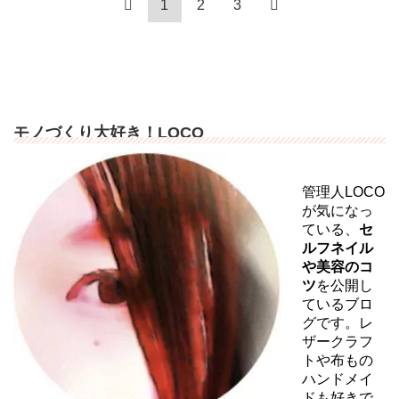
1
2
3
モノづくり大好き！LOCO
管理人LOCO
が気になっ
ている、
セ
ルフネイル
や美容のコ
ツ
を公開し
ているブロ
グです。レ
ザークラフ
トや布もの
ハンドメイ
ドも好きで