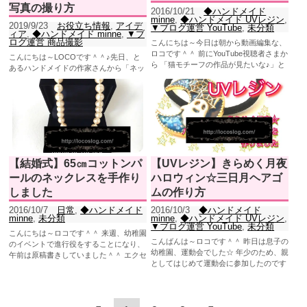
写真の撮り方
2016/10/21
◆ハンドメイド
minne
,
◆ハンドメイド UVレジン
,
2019/9/23
お役立ち情報
,
アイデ
▼ブログ運営 YouTube
,
未分類
ィア
,
◆ハンドメイド minne
,
▼ブ
ログ運営 商品撮影
こんにちは～今日は朝から動画編集な、
ロコです＾＾ 前にYouTube視聴者さまか
こんにちは～LOCOです＾＾♪先日、と
ら 「猫モチーフの作品が見たいな♪」と
あるハンドメイドの作家さんから「ネッ
いただいたので...
トでハンドメイドアクセサリーを販売す
るにはどうしたらいい...
【結婚式】65㎝コットンパ
【UVレジン】きらめく月夜
ールのネックレスを手作り
ハロウィン☆三日月ヘアゴ
しました
ムの作り方
2016/10/7
日常
,
◆ハンドメイド
2016/10/3
◆ハンドメイド
minne
,
未分類
minne
,
◆ハンドメイド UVレジン
,
▼ブログ運営 YouTube
,
未分類
こんにちは～ロコです＾＾ 来週、幼稚園
こんばんは～ロコです＾＾ 昨日は息子の
のイベントで進行役をすることになり、
幼稚園、運動会でした☆ 年少のため、親
午前は原稿書きしていました＾＾ エクセ
としてはじめて運動会に参加したのです
ルの使い方、忘れてる...
が・・・かなり楽しか...