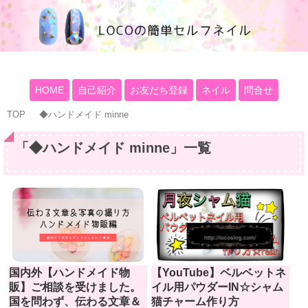
100均大好きママブログ
HOME
自己紹介
お友だち登録
ネイル
問合せ
TOP
◆ハンドメイド minne
「
◆ハンドメイド minne
」
一覧
【YouTube】ベルベットネ
国内外【ハンドメイド物
イル用パウダーIN☆シャム
販】ご相談を受けました。
猫チャーム作り方
国を問わず、伝わる文章＆