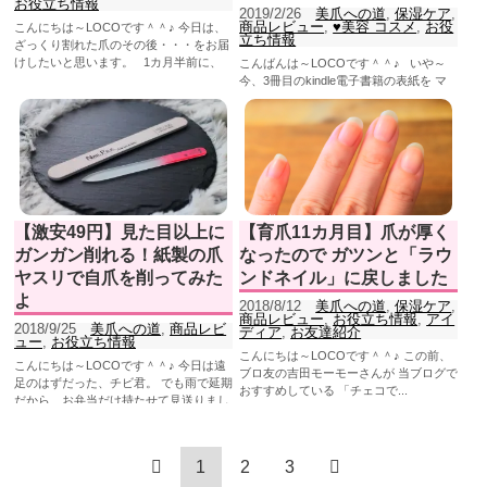
お役立ち情報
2019/2/26
美爪への道
,
保湿ケア
,
商品レビュー
,
♥美容 コスメ
,
お役
こんにちは～LOCOです＾＾♪ 今日は、
立ち情報
ざっくり割れた爪のその後・・・をお届
けしたいと思います。 1カ月半前に、
こんばんは～LOCOです＾＾♪ いや～
右手の人差し指の爪が...
今、3冊目のkindle電子書籍の表紙を マ
マ友ちゃんにお願いしてるのですが、か
なりカッコいい＆素...
【激安49円】見た目以上に
【育爪11カ月目】爪が厚く
ガンガン削れる！紙製の爪
なったので ガツンと「ラウ
ヤスリで自爪を削ってみた
ンドネイル」に戻しました
よ
2018/8/12
美爪への道
,
保湿ケア
,
商品レビュー
,
お役立ち情報
,
アイ
2018/9/25
美爪への道
,
商品レビ
ディア
,
お友達紹介
ュー
,
お役立ち情報
こんにちは～LOCOです＾＾♪ この前、
こんにちは～LOCOです＾＾♪ 今日は遠
ブロ友の吉田モーモーさんが 当ブログで
足のはずだった、チビ君。 でも雨で延期
おすすめしている 「チェコで...
だから、お弁当だけ持たせて見送りまし
たよ～...
1
2
3