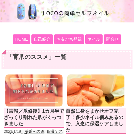
100均大好きママブログ
HOME
自己紹介
お友だち登録
ネイル
問合せ
「
育爪のススメ
」
一覧
【吉報／爪修復】1カ月半で
自然に身をまかせオフ完
ざっくり割れた爪がくっつ
了！多少ネイル傷みあるの
きました
で、入念に保湿ケアしまし
た
2021/1/19
美爪への道
,
保湿ケア
,