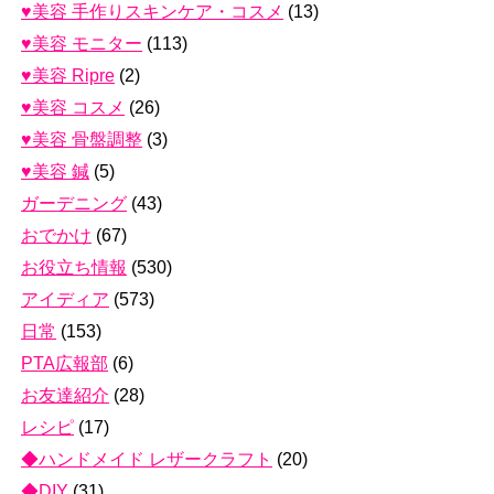
♥美容 手作りスキンケア・コスメ
(13)
♥美容 モニター
(113)
♥美容 Ripre
(2)
♥美容 コスメ
(26)
♥美容 骨盤調整
(3)
♥美容 鍼
(5)
ガーデニング
(43)
おでかけ
(67)
お役立ち情報
(530)
アイディア
(573)
日常
(153)
PTA広報部
(6)
お友達紹介
(28)
レシピ
(17)
◆ハンドメイド レザークラフト
(20)
◆DIY
(31)