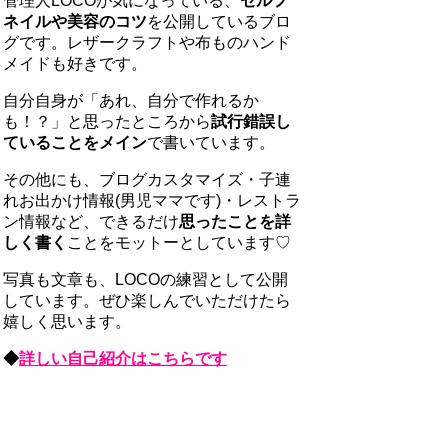
管理人LOCOが気になっている、
セルフ
ネイルや美容のコツ
を公開しているブロ
グです。レザークラフトや布ものハンド
メイドも好きです。
自分自身が「あれ、自分で作れるか
も！？」と思ったところから
試行錯誤し
ていることをメイン
で書いています。
その他にも、ブログカスタマイズ・子連
れお出かけ情報(男児ママです)・レストラ
ン情報など、できるだけ
思ったことを詳
しく書く
ことをモットーとしています♡
写真も文章も、LOCOの練習として公開
しています。ぜひ楽しんでいただけたら
嬉しく思います。
◆
詳しい自己紹介はこちらです