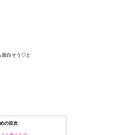
ら面白そう♡と
めの目次
イル使うもの