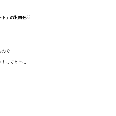
ート」の乳白色♡
るので
ヤ！
ってときに