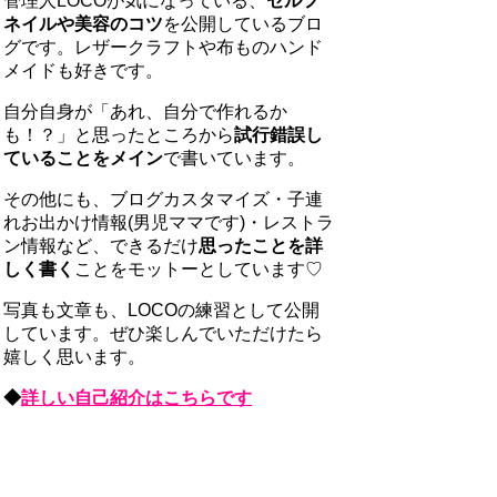
管理人LOCOが気になっている、
セルフ
ネイルや美容のコツ
を公開しているブロ
グです。レザークラフトや布ものハンド
メイドも好きです。
自分自身が「あれ、自分で作れるか
も！？」と思ったところから
試行錯誤し
ていることをメイン
で書いています。
その他にも、ブログカスタマイズ・子連
れお出かけ情報(男児ママです)・レストラ
ン情報など、できるだけ
思ったことを詳
しく書く
ことをモットーとしています♡
写真も文章も、LOCOの練習として公開
しています。ぜひ楽しんでいただけたら
嬉しく思います。
◆
詳しい自己紹介はこちらです