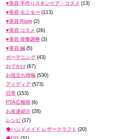
♥美容 手作りスキンケア・コスメ
(13)
♥美容 モニター
(113)
♥美容 Ripre
(2)
♥美容 コスメ
(26)
♥美容 骨盤調整
(3)
♥美容 鍼
(5)
ガーデニング
(43)
おでかけ
(67)
お役立ち情報
(530)
アイディア
(573)
日常
(153)
PTA広報部
(6)
お友達紹介
(28)
レシピ
(17)
◆ハンドメイド レザークラフト
(20)
◆DIY
(31)