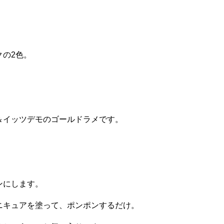
。
クの2色。
。
＆イッツデモのゴールドラメです。
ンにします。
ニキュアを塗って、ポンポンするだけ。