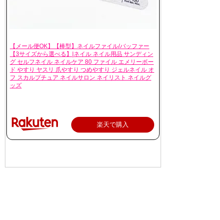
【メール便OK】【棒型】ネイルファイル/バッファー
【3サイズから選べる】|ネイル ネイル用品 サンディン
グ セルフネイル ネイルケア 80 ファイル エメリーボー
ド やすり ヤスリ 爪やすり つめやすり ジェルネイル オ
フ スカルプチュア ネイルサロン ネイリスト ネイルグ
ッズ
楽天で購入