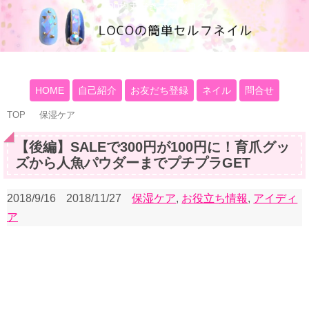
100均大好きママブログ
HOME
自己紹介
お友だち登録
ネイル
問合せ
TOP
保湿ケア
【後編】SALEで300円が100円に！育爪グッ
ズから人魚パウダーまでプチプラGET
2018/9/16
2018/11/27
保湿ケア
,
お役立ち情報
,
アイディ
ア