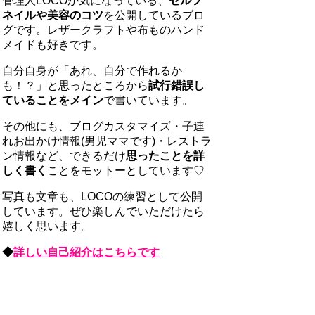
管理人LOCOが気になっている、
セルフ
ネイルや美容のコツ
を公開しているブロ
グです。レザークラフトや布ものハンド
メイドも好きです。
自分自身が「あれ、自分で作れるか
も！？」と思ったところから
試行錯誤し
ていることをメイン
で書いています。
その他にも、ブログカスタマイズ・子連
れお出かけ情報(男児ママです)・レストラ
ン情報など、できるだけ
思ったことを詳
しく書く
ことをモットーとしています♡
写真も文章も、LOCOの練習として公開
しています。ぜひ楽しんでいただけたら
嬉しく思います。
◆
詳しい自己紹介はこちらです