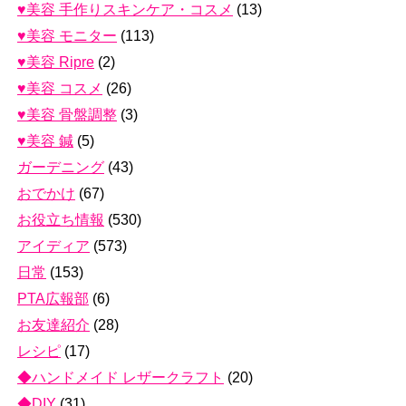
♥美容 手作りスキンケア・コスメ
(13)
♥美容 モニター
(113)
♥美容 Ripre
(2)
♥美容 コスメ
(26)
♥美容 骨盤調整
(3)
♥美容 鍼
(5)
ガーデニング
(43)
おでかけ
(67)
お役立ち情報
(530)
アイディア
(573)
日常
(153)
PTA広報部
(6)
お友達紹介
(28)
レシピ
(17)
◆ハンドメイド レザークラフト
(20)
◆DIY
(31)