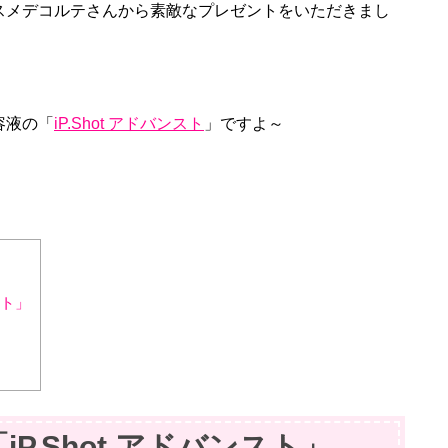
スメデコルテさんから素敵なプレゼントをいただきまし
容液の「
iP.Shot アドバンスト
」ですよ～
スト」
♡
P.Shot アドバンスト」