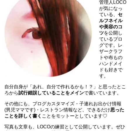
管理人LOCO
が気になっ
ている、
セ
ルフネイル
や美容のコ
ツ
を公開し
ているブロ
グです。レ
ザークラフ
トや布もの
ハンドメイ
ドも好きで
す。
自分自身が「あれ、自分で作れるかも！？」と思ったとこ
ろから
試行錯誤していることをメイン
で書いています。
その他にも、ブログカスタマイズ・子連れお出かけ情報
(男児ママです)・レストラン情報など、できるだけ
思った
ことを詳しく書く
ことをモットーとしています♡
写真も文章も、LOCOの練習として公開しています。ぜひ