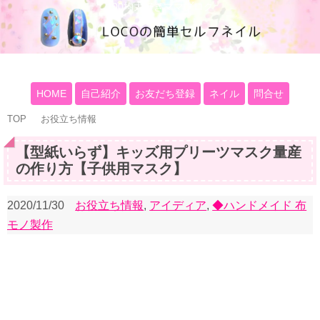
100均大好きママブログ
HOME
自己紹介
お友だち登録
ネイル
問合せ
TOP
お役立ち情報
【型紙いらず】キッズ用プリーツマスク量産
の作り方【子供用マスク】
2020/11/30
お役立ち情報
,
アイディア
,
◆ハンドメイド 布
モノ製作