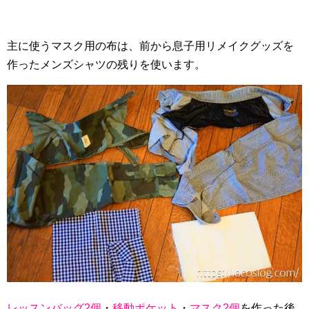
主に使うマスク用の布は、前から息子用リメイクグッズを
作ったメンズシャツの残りを使います。
レッスンバッグ2個
・
移動ポケット
・
マスク2個
を作った後