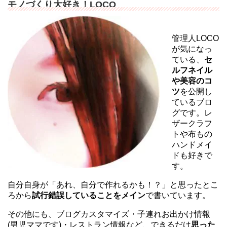
モノづくり大好き！LOCO
管理人LOCO
が気になっ
ている、
セ
ルフネイル
や美容のコ
ツ
を公開し
ているブロ
グです。レ
ザークラフ
トや布もの
ハンドメイ
ドも好きで
す。
自分自身が「あれ、自分で作れるかも！？」と思ったとこ
ろから
試行錯誤していることをメイン
で書いています。
その他にも、ブログカスタマイズ・子連れお出かけ情報
(男児ママです)・レストラン情報など、できるだけ
思った