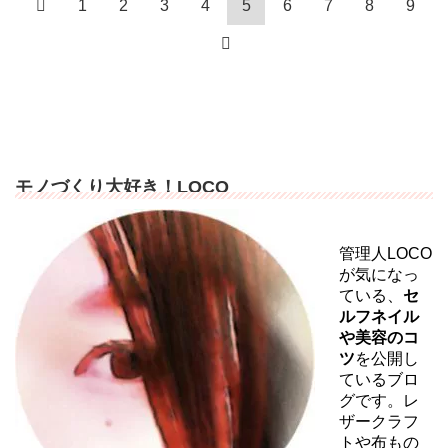
1
2
3
4
5
6
7
8
9
モノづくり大好き！LOCO
管理人LOCO
が気になっ
ている、
セ
ルフネイル
や美容のコ
ツ
を公開し
ているブロ
グです。レ
ザークラフ
トや布もの