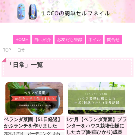
100均大好きママブログ
HOME
自己紹介
お友だち登録
ネイル
問合せ
TOP
日常
「
日常
」
一覧
ベランダ菜園【51日経過】
1ケ月【ベランダ菜園】プラ
かぶランチを作りました
ンターをハウス栽培仕様に
したカブ(耐病ひかり)成長
2020/12/14
ガーデニング
,
お役