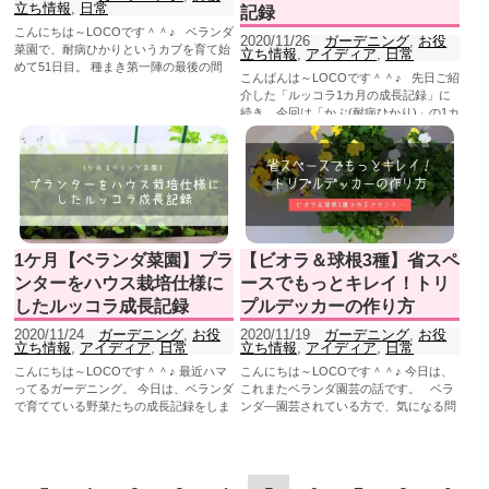
立ち情報
,
日常
記録
こんにちは～LOCOです＾＾♪ ベランダ
2020/11/26
ガーデニング
,
お役
菜園で、耐病ひかりというカブを育て始
立ち情報
,
アイディア
,
日常
めて51日目。 種まき第一陣の最後の間
こんばんは～LOCOです＾＾♪ 先日ご紹
引きをして、そのカ...
介した「ルッコラ1カ月の成長記録」に
続き、今回は「かぶ(耐病ひかり)」の1カ
月成長記録をつけ...
1ケ月【ベランダ菜園】プラ
【ビオラ＆球根3種】省スペ
ンターをハウス栽培仕様に
ースでもっとキレイ！トリ
したルッコラ成長記録
プルデッカーの作り方
2020/11/24
ガーデニング
,
お役
2020/11/19
ガーデニング
,
お役
立ち情報
,
アイディア
,
日常
立ち情報
,
アイディア
,
日常
こんにちは～LOCOです＾＾♪ 最近ハマ
こんにちは～LOCOです＾＾♪ 今日は、
ってるガーデニング。 今日は、ベランダ
これまたベランダ園芸の話です。 ベラ
で育てている野菜たちの成長記録をしま
ンダ―園芸されている方で、気になる問
す。 わが家のプ...
題といったら「スペー...