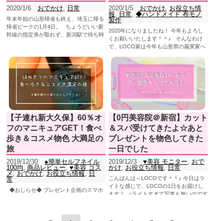
2020/1/6
おでかけ
,
日常
2020/1/5
おでかけ
,
お役立ち情
報
,
日常
,
◆ハンドメイド 布モノ
年末年始の山形帰省も終え、埼玉に帰る
製作
帰省ピークの1月4日。 ちょうどいい新
2020年になりましたね！ 今年もよろし
幹線の指定券が取れず、新潟駅で待ち時
くお願いいたします＾＾♪ そんなわけ
間が3時間発生((...
で、LOCO家は今年も山形県の義実家へ
帰省をしていま...
【子連れ新大久保】60％オ
【0円美容院＠新宿】カット
フのマニキュアGET！食べ
＆スパ受けてきたよ☆あと
歩き＆コスメ物色 大満足の
プレゼントを物色してきた
旅
一日でした
2019/12/30
●簡単セルフネイル
2019/12/3
♥美容 モニター
,
おで
100均
,
商品レビュー
,
♥美容 コス
かけ
,
お役立ち情報
,
日常
メ
,
おでかけ
,
お役立ち情報
,
日
こんばんは～LOCOです＾＾♪ 今日はラ
常
イトな感じで、LOCOの1日をお届けし
◆おしらせ◆ プレゼント企画のスマホ
ます！ （ライトすぎて写真も無いのです
ケースは本日発送です♡ 年始のお届けに
が、ご了承くださ...
なりますので、当選者さまは受け取りを
お願いいたします！...