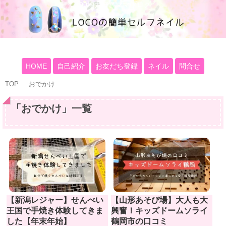
100均大好きママブログ
HOME
自己紹介
お友だち登録
ネイル
問合せ
TOP
おでかけ
「
おでかけ
」
一覧
【新潟レジャー】せんべい
【山形あそび場】大人も大
王国で手焼き体験してきま
興奮！キッズドームソライ
した【年末年始】
鶴岡市の口コミ