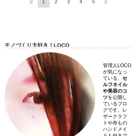
1
2
3
4
5
モノづくり大好き！LOCO
管理人LOCO
が気になっ
ている、
セ
ルフネイル
や美容のコ
ツ
を公開し
ているブロ
グです。レ
ザークラフ
トや布もの
ハンドメイ
ドも好きで