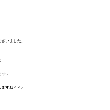
ございました。
♡
ます♪
ますね＾＾♪