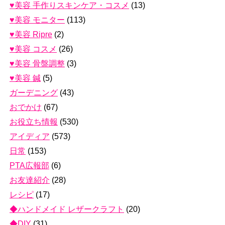
♥美容 手作りスキンケア・コスメ
(13)
♥美容 モニター
(113)
♥美容 Ripre
(2)
♥美容 コスメ
(26)
♥美容 骨盤調整
(3)
♥美容 鍼
(5)
ガーデニング
(43)
おでかけ
(67)
お役立ち情報
(530)
アイディア
(573)
日常
(153)
PTA広報部
(6)
お友達紹介
(28)
レシピ
(17)
◆ハンドメイド レザークラフト
(20)
◆DIY
(31)