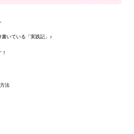
。
け書いている「実践記」♪
す！
る方法