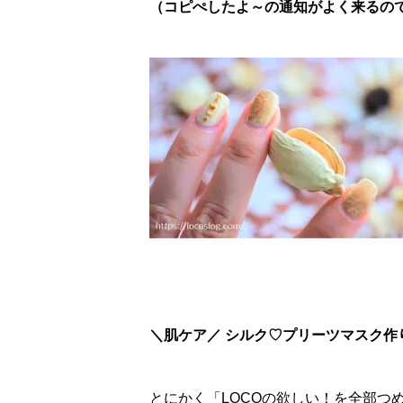
（コピぺしたよ～の通知がよく来るので、
＼肌ケア／ シルク♡プリーツマスク作
とにかく「LOCOの欲しい！を全部つ