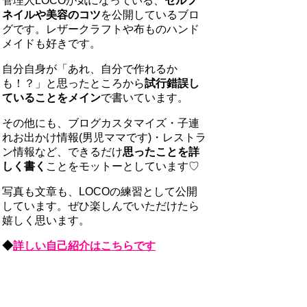
管理人LOCOが気になっている、
セルフ
ネイルや美容のコツ
を公開しているブロ
グです。レザークラフトや布ものハンド
メイドも好きです。
自分自身が「あれ、自分で作れるか
も！？」と思ったところから
試行錯誤し
ていることをメイン
で書いています。
その他にも、ブログカスタマイズ・子連
れお出かけ情報(男児ママです)・レストラ
ン情報など、できるだけ
思ったことを詳
しく書く
ことをモットーとしています♡
写真も文章も、LOCOの練習として公開
しています。ぜひ楽しんでいただけたら
嬉しく思います。
◆
詳しい自己紹介はこちらです