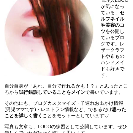
管理人LOCO
が気になっ
ている、
セ
ルフネイル
や美容のコ
ツ
を公開し
ているブロ
グです。レ
ザークラフ
トや布もの
ハンドメイ
ドも好きで
す。
自分自身が「あれ、自分で作れるかも！？」と思ったとこ
ろから
試行錯誤していることをメイン
で書いています。
その他にも、ブログカスタマイズ・子連れお出かけ情報
(男児ママです)・レストラン情報など、できるだけ
思った
ことを詳しく書く
ことをモットーとしています♡
写真も文章も、LOCOの練習として公開しています。ぜひ
楽しんでいただけたら嬉しく思います。