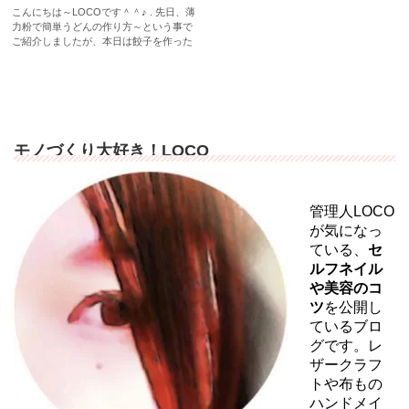
こんにちは～LOCOです＾＾♪ . 先日、薄
力粉で簡単うどんの作り方～という事で
ご紹介しましたが、本日は餃子を作った
レポートです。 ...
モノづくり大好き！LOCO
管理人LOCO
が気になっ
ている、
セ
ルフネイル
や美容のコ
ツ
を公開し
ているブロ
グです。レ
ザークラフ
トや布もの
ハンドメイ