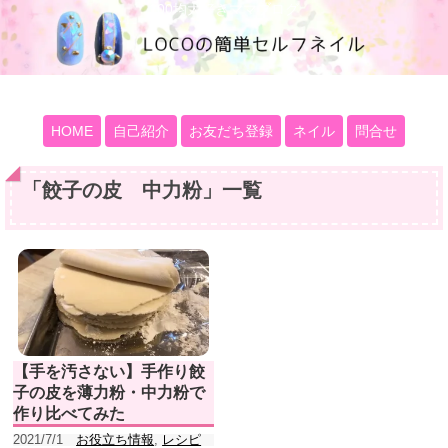
100均大好きママブログ
HOME
自己紹介
お友だち登録
ネイル
問合せ
「
餃子の皮 中力粉
」
一覧
【手を汚さない】手作り餃
子の皮を薄力粉・中力粉で
作り比べてみた
2021/7/1
お役立ち情報
,
レシピ