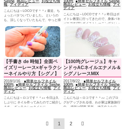
Seshe
,
商品レビュー
,
お役立ち情
100均
,
●簡単セルフネイル Seshe
,
報
,
アイディア
商品レビュー
,
お役立ち情報
,
アイ
ディア
こんにちは～LOCOです＾＾♪ 最近、ち
こんにちは～LOCOです＾＾♪ 昨日はボ
ょっとバタついていました。 というの
イトレ教室に行ってきたので、身体バキ
も、涼しくなっていたもんで、やっと掃
バキです(笑) ボイストレーニングといっ
除に目覚...
ても...
【手書き de 時短】全面ペ
【100均グレージュ】キャ
イズリーレース×ギャラクシ
ンドゥACネイルエナメル＆
ーネイルやり方【シグノ】
シグノレースMIX
2018/1/16
●簡単セルフネイル
2017/8/22
●簡単セルフネイル
100均
,
●簡単セルフネイル Seshe
,
100均
,
●簡単セルフネイル Seshe
,
商品レビュー
,
お役立ち情報
,
アイ
商品レビュー
,
お役立ち情報
,
アイ
ディア
ディア
こんにちは～ロコです＾＾♪♪ 今日は久
こんにちは～ロコです＾＾♪♪ このブロ
しぶりに ネイル作ってみたのでご紹介し
グがアップされる頃、わが家は家族旅行
ます。 ギャラクシーネイルに...
中。 場所は関西 某所。 埼玉住みなワ
タ...
1
2