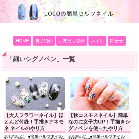
100均大好きママブログ
HOME
自己紹介
お友だち登録
ネイル
問合せ
「
細いシグノペン
」
一覧
【大人フラワーネイル】ほ
【秋コスモスネイル】簡単
とんど付録！手描きアネモ
なのに女子力UP！手描きシ
ネ ネイルのやり方
グノペンを使ったやり方
2018/10/27
●簡単セルフネイル
2018/9/27
●簡単セルフネイル