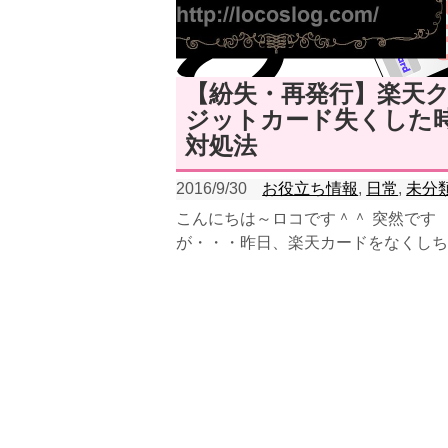
【紛失・再発行】楽天
ジットカード失くした
対処法
2016/9/30
お役立ち情報
,
日常
,
未分
こんにちは～ロコです＾＾ 突然です
が・・・昨日、楽天カードをなくしち
した（涙） おそらく、10日前に自宅
ト...