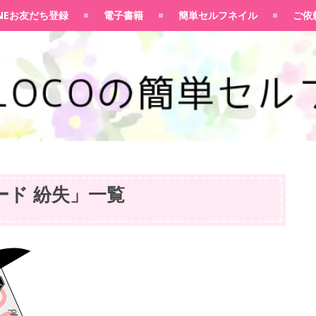
100均大好きママブログ
INEお友だち登録
電子書籍
簡単セルフネイル
ご依
ード 紛失
」
一覧