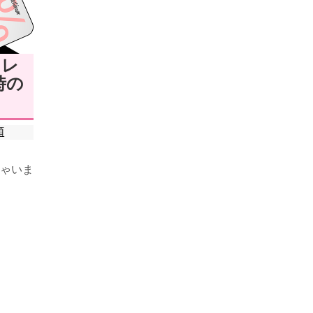
クレ
時の
類
ゃいま
でネッ