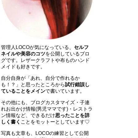
管理人LOCOが気になっている、
セルフ
ネイルや美容のコツ
を公開しているブロ
グです。レザークラフトや布ものハンド
メイドも好きです。
自分自身が「あれ、自分で作れるか
も！？」と思ったところから
試行錯誤し
ていることをメイン
で書いています。
その他にも、ブログカスタマイズ・子連
れお出かけ情報(男児ママです)・レストラ
ン情報など、できるだけ
思ったことを詳
しく書く
ことをモットーとしています♡
写真も文章も、LOCOの練習として公開