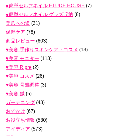
●簡単セルフネイル ETUDE HOUSE
(7)
●簡単セルフネイル グッズ収納
(8)
美爪への道
(31)
保湿ケア
(78)
商品レビュー
(603)
♥美容 手作りスキンケア・コスメ
(13)
♥美容 モニター
(113)
♥美容 Ripre
(2)
♥美容 コスメ
(26)
♥美容 骨盤調整
(3)
♥美容 鍼
(5)
ガーデニング
(43)
おでかけ
(67)
お役立ち情報
(530)
アイディア
(573)