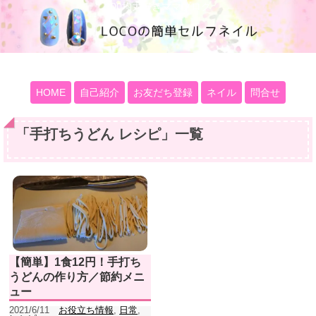
100均大好きママブログ
HOME
自己紹介
お友だち登録
ネイル
問合せ
「
手打ちうどん レシピ
」
一覧
【簡単】1食12円！手打ち
うどんの作り方／節約メニ
ュー
2021/6/11
お役立ち情報
,
日常
,