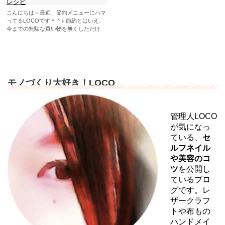
レシピ
こんにちは～最近、節約メニューにハマ
ってるLOCOです＾＾♪ 節約とはいえ、
今までの無駄な買い物を無くしただけ
で、気持ちがスッキリする...
モノづくり大好き！LOCO
管理人LOCO
が気になっ
ている、
セ
ルフネイル
や美容のコ
ツ
を公開し
ているブロ
グです。レ
ザークラフ
トや布もの
ハンドメイ