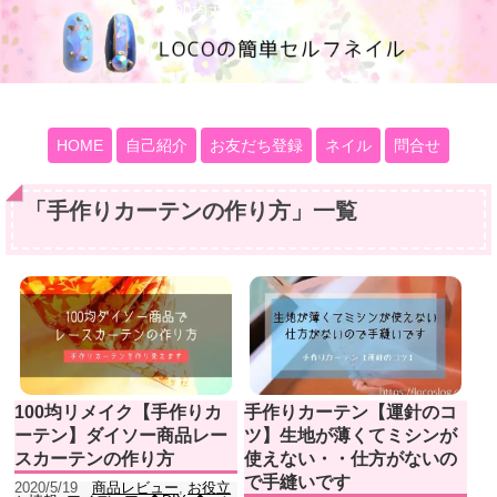
100均大好きママブログ
HOME
自己紹介
お友だち登録
ネイル
問合せ
「
手作りカーテンの作り方
」
一覧
100均リメイク【手作りカ
手作りカーテン【運針のコ
ーテン】ダイソー商品レー
ツ】生地が薄くてミシンが
スカーテンの作り方
使えない・・仕方がないの
で手縫いです
2020/5/19
商品レビュー
,
お役立