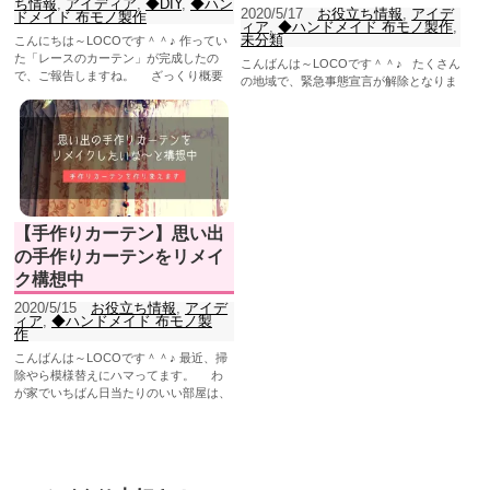
ち情報
,
アイディア
,
◆DIY
,
◆ハン
2020/5/17
お役立ち情報
,
アイデ
ドメイド 布モノ製作
ィア
,
◆ハンドメイド 布モノ製作
,
未分類
こんにちは～LOCOです＾＾♪ 作ってい
た「レースのカーテン」が完成したの
こんばんは～LOCOです＾＾♪ たくさん
で、ご報告しますね。 ざっくり概要
の地域で、緊急事態宣言が解除となりま
としては、 ...
したね。 いかがお過ごしでしょうか？
...
【手作りカーテン】思い出
の手作りカーテンをリメイ
ク構想中
2020/5/15
お役立ち情報
,
アイデ
ィア
,
◆ハンドメイド 布モノ製
作
こんばんは～LOCOです＾＾♪ 最近、掃
除やら模様替えにハマってます。 わ
が家でいちばん日当たりのいい部屋は、
子ども服の収...