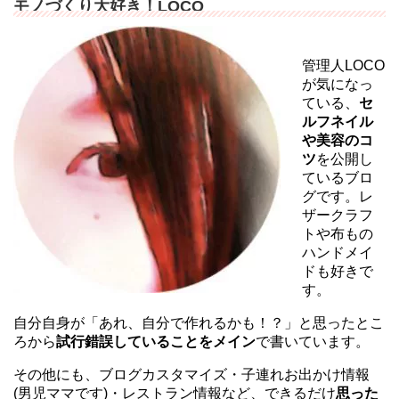
モノづくり大好き！LOCO
管理人LOCO
が気になっ
ている、
セ
ルフネイル
や美容のコ
ツ
を公開し
ているブロ
グです。レ
ザークラフ
トや布もの
ハンドメイ
ドも好きで
す。
自分自身が「あれ、自分で作れるかも！？」と思ったとこ
ろから
試行錯誤していることをメイン
で書いています。
その他にも、ブログカスタマイズ・子連れお出かけ情報
(男児ママです)・レストラン情報など、できるだけ
思った