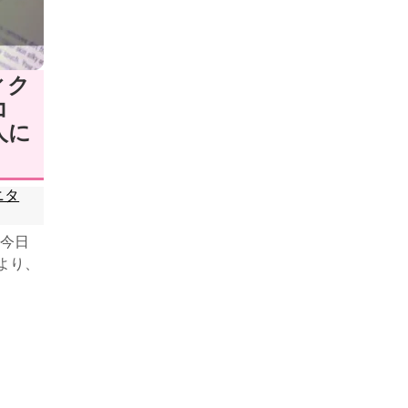
ィク
コ
人に
ニタ
今日
）より、
のでご