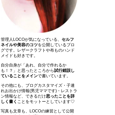
管理人LOCOが気になっている、
セルフ
ネイルや美容のコツ
を公開しているブロ
グです。レザークラフトや布ものハンド
メイドも好きです。
自分自身が「あれ、自分で作れるか
も！？」と思ったところから
試行錯誤し
ていることをメイン
で書いています。
その他にも、ブログカスタマイズ・子連
れお出かけ情報(男児ママです)・レストラ
ン情報など、できるだけ
思ったことを詳
しく書く
ことをモットーとしています♡
写真も文章も、LOCOの練習として公開