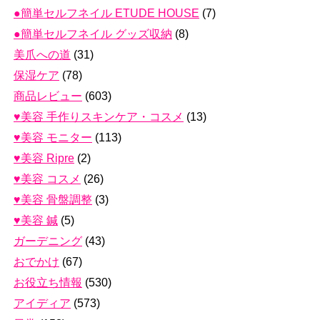
●簡単セルフネイル ETUDE HOUSE
(7)
●簡単セルフネイル グッズ収納
(8)
美爪への道
(31)
保湿ケア
(78)
商品レビュー
(603)
♥美容 手作りスキンケア・コスメ
(13)
♥美容 モニター
(113)
♥美容 Ripre
(2)
♥美容 コスメ
(26)
♥美容 骨盤調整
(3)
♥美容 鍼
(5)
ガーデニング
(43)
おでかけ
(67)
お役立ち情報
(530)
アイディア
(573)