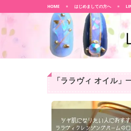
HOME
はじめましての方へ
L
「
ララヴィ オイル
」