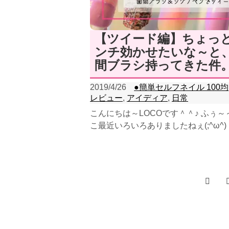
【ツイード編】ちょっ
ンチ効かせたいな～と
間ブラシ持ってきた件
2019/4/26
●簡単セルフネイル 100均
レビュー
,
アイディア
,
日常
こんにちは～LOCOです＾＾♪ ふぅ～
こ最近いろいろありましたねぇ(;^ω^
ばん大きな出来事は、小学校のPTA
報...