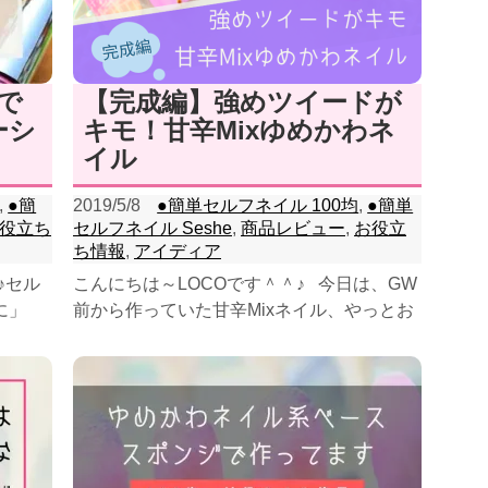
で
【完成編】強めツイードが
ーシ
キモ！甘辛Mixゆめかわネ
イル
,
●簡
2019/5/8
●簡単セルフネイル 100均
,
●簡単
役立ち
セルフネイル Seshe
,
商品レビュー
,
お役立
ち情報
,
アイディア
♪セル
こんにちは～LOCOです＾＾♪ 今日は、GW
に」
前から作っていた甘辛Mixネイル、やっとお
？今回
披露目です！ 最初は、王道のゆめかわオ...