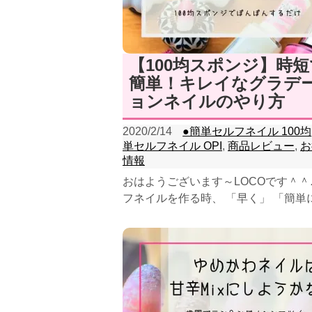
【100均スポンジ】時短
簡単！キレイなグラデ
ョンネイルのやり方
2020/2/14
●簡単セルフネイル 100均
単セルフネイル OPI
,
商品レビュー
,
お
情報
おはようございます～LOCOです＾＾
フネイルを作る時、 「早く」 「簡単
「キレイに」作りたいと思いませんか
は、10...