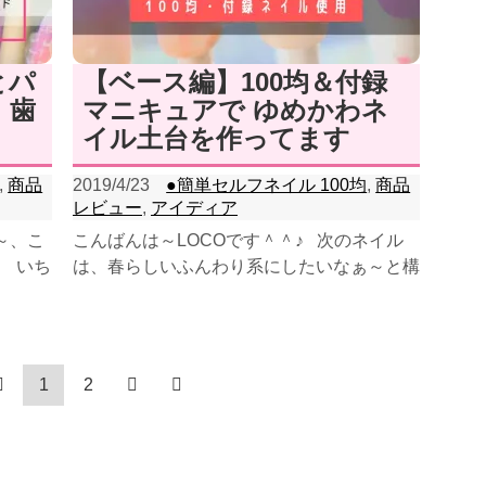
とパ
【ベース編】100均＆付録
、歯
マニキュアで ゆめかわネ
。
イル土台を作ってます
,
商品
2019/4/23
●簡単セルフネイル 100均
,
商品
レビュー
,
アイディア
～、こ
こんばんは～LOCOです＾＾♪ 次のネイル
) いち
は、春らしいふんわり系にしたいなぁ～と構
で、広
想していた今日です。 いつもはマニキュア
付...
1
2