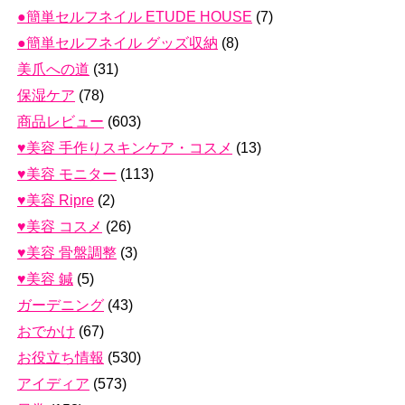
●簡単セルフネイル ETUDE HOUSE
(7)
●簡単セルフネイル グッズ収納
(8)
美爪への道
(31)
保湿ケア
(78)
商品レビュー
(603)
♥美容 手作りスキンケア・コスメ
(13)
♥美容 モニター
(113)
♥美容 Ripre
(2)
♥美容 コスメ
(26)
♥美容 骨盤調整
(3)
♥美容 鍼
(5)
ガーデニング
(43)
おでかけ
(67)
お役立ち情報
(530)
アイディア
(573)