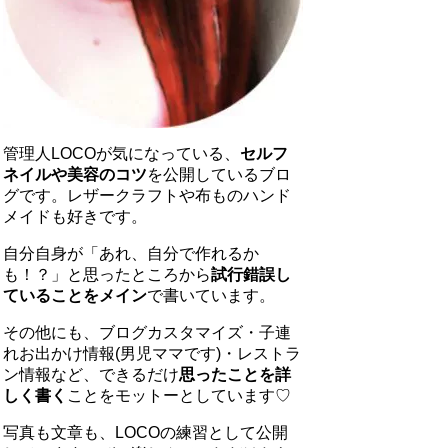
管理人LOCOが気になっている、
セルフ
ネイルや美容のコツ
を公開しているブロ
グです。レザークラフトや布ものハンド
メイドも好きです。
自分自身が「あれ、自分で作れるか
も！？」と思ったところから
試行錯誤し
ていることをメイン
で書いています。
その他にも、ブログカスタマイズ・子連
れお出かけ情報(男児ママです)・レストラ
ン情報など、できるだけ
思ったことを詳
しく書く
ことをモットーとしています♡
写真も文章も、LOCOの練習として公開