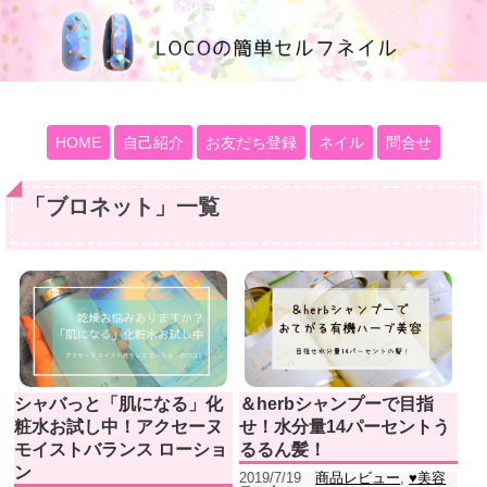
100均大好きママブログ
HOME
自己紹介
お友だち登録
ネイル
問合せ
「
ブロネット
」
一覧
シャバっと「肌になる」化
＆herbシャンプーで目指
粧水お試し中！アクセーヌ
せ！水分量14パーセントう
モイストバランス ローショ
るるん髪！
ン
2019/7/19
商品レビュー
,
♥美容