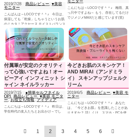
モニター
2019/7/28
商品レビュー
,
♥美容
モニター
こんにちは～LOCOです＾＾♪ 梅雨、真
っ只中ですよね～ もう、存在してるだけ
こんばんは～LOCOです＾＾♪ 今日は、
でジメジメMAXだと感じています(笑)
保湿しても「乾燥」しちゃうというお肌
こ...
のミカタ！アクセーヌ モイストバランス
ローション ...
付属筆が安定のクオリティ
今どきお肌のスキンケア！
って心強いですよね！オー
AND MIRAI（アンドミラ
ピーアイ インフィニット シ
イ） スキンアップジェルク
ャイン ネイルラッカー
リーム
2019/7/15
●簡単セルフネイル
2019/6/5
商品レビュー
,
♥美容 モ
OPI
,
商品レビュー
,
♥美容 モニタ
ニター
ー
,
お役立ち情報
,
アイディア
こんにちは～LOCOです＾＾♪ あなた
こんにちは～LOCOです＾＾♪ 昨日は、
は、「今どきお肌」を意識したことがあ
学生時代の友人たちとお出かけ～でし
りますか？ 詳しくは、スマホ・PCを使
た。 けっこうマジメな合唱部出身なので
ったときに出る「...
すが、体育会系ノ...
1
2
3
4
5
6