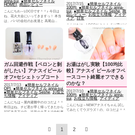
anna-sui
,
●簡単セルフネイル
2017/7/15
●簡単セルフネイル
HOMEI
,
商品レビュー
100均
,
●簡単セルフネイル anna-
sui
,
●簡単セルフネイル Seshe
,
商
こんにちわ～LOCOです＾＾♪ 今日は
品レビュー
,
お役立ち情報
,
アイデ
ね、花火大会にいってきますっ！ 本当
ィア
,
日常
は、パパの会社のお友達と 高尾山...
こんにちは～LOCOだよ＾＾ チビ君がピ
アノ教室に行きはじめてから、早くも10
回レッスンが終わって。 めきめきと上達
して...
ガム回避作戦【ペロンと剝
お湯はがし実験【100均比
がしたい】アナスイピール
較】アナスイ ピールオフベ
オフ×セシェトップコート
ースコート綺麗オフできる
のかな？
2017/7/13
●簡単セルフネイル
OPI
,
●簡単セルフネイル anna-sui
,
2017/7/10
●簡単セルフネイル
●簡単セルフネイル Seshe
,
お役立
100均
,
●簡単セルフネイル anna-
ち情報
,
アイディア
sui
,
お役立ち情報
,
アイディア
こんにちは～屋内避難中のロコだよ＾＾
こんにちは～NEWアナスイちゃん 試し
昨日はね、チビ君が早く帰ってきたから
てみたくてウズウズ！の、ロコだよ＾＾
32℃炎天下の中、近所の土手まで自転車
先日GETした、アナスイのピールオフ...
あそび...
1
2