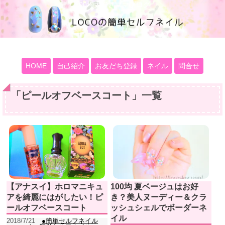
100均大好きママブログ
HOME
自己紹介
お友だち登録
ネイル
問合せ
「
ピールオフベースコート
」
一覧
【アナスイ】ホロマニキュ
100均 夏ベージュはお好
アを綺麗にはがしたい！ピ
き？美人ヌーディー＆クラ
ールオフベースコート
ッシュシェルでボーダーネ
イル
2018/7/21
●簡単セルフネイル