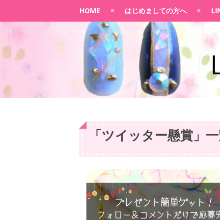
HOME
はじめましての方へ
L
「
ツイッター懸賞
」
一