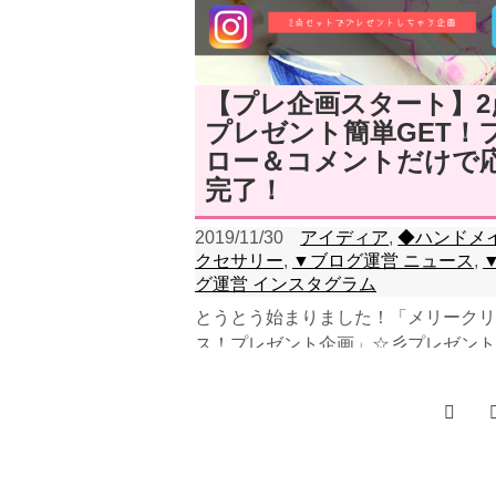
【プレ企画スタート】2
プレゼント簡単GET！
ロー＆コメントだけで
完了！
2019/11/30
アイディア
,
◆ハンドメイ
クセサリー
,
▼ブログ運営 ニュース
,
グ運営 インスタグラム
とうとう始まりました！「メリークリ
ス！プレゼント企画」☆彡プレゼント
は、2点セットです♡①LOCO手描き
トの” 手...