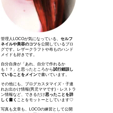
管理人LOCOが気になっている、
セルフ
ネイルや美容のコツ
を公開しているブロ
グです。レザークラフトや布ものハンド
メイドも好きです。
自分自身が「あれ、自分で作れるか
も！？」と思ったところから
試行錯誤し
ていることをメイン
で書いています。
その他にも、ブログカスタマイズ・子連
れお出かけ情報(男児ママです)・レストラ
ン情報など、できるだけ
思ったことを詳
しく書く
ことをモットーとしています♡
写真も文章も、LOCOの練習として公開