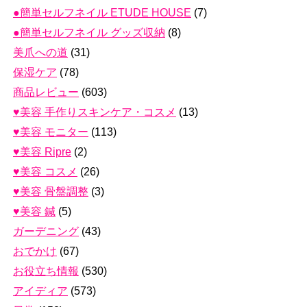
●簡単セルフネイル ETUDE HOUSE
(7)
●簡単セルフネイル グッズ収納
(8)
美爪への道
(31)
保湿ケア
(78)
商品レビュー
(603)
♥美容 手作りスキンケア・コスメ
(13)
♥美容 モニター
(113)
♥美容 Ripre
(2)
♥美容 コスメ
(26)
♥美容 骨盤調整
(3)
♥美容 鍼
(5)
ガーデニング
(43)
おでかけ
(67)
お役立ち情報
(530)
アイディア
(573)