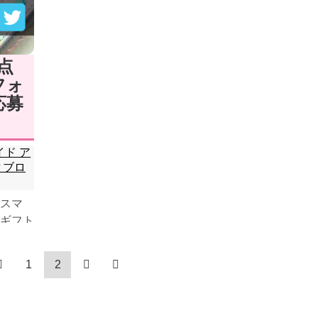
点
フォ
応募
ド ア
▼ブロ
スマ
ギフト
イラス
1
2