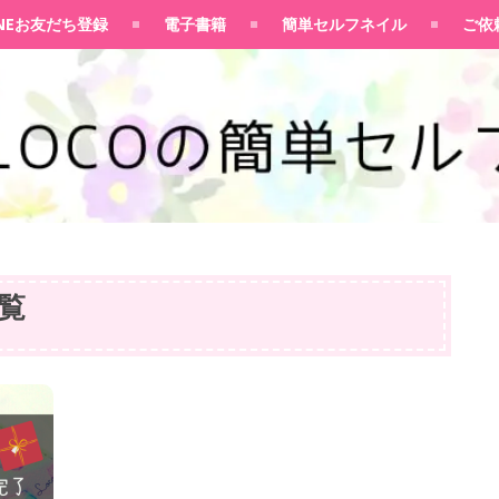
100均大好きママブログ
INEお友だち登録
電子書籍
簡単セルフネイル
ご依
覧