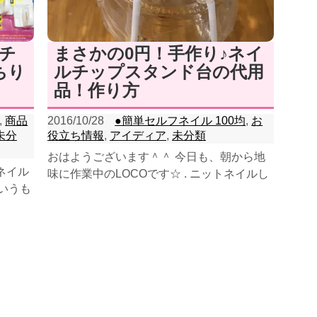
ルチ
まさかの0円！手作り♪ネイ
ちり
ルチップスタンド台の代用
品！作り方
,
商品
2016/10/28
●簡単セルフネイル 100均
,
お
未分
役立ち情報
,
アイディア
,
未分類
おはようございます＾＾ 今日も、朝から地
、ネイル
味に作業中のLOCOです☆ . ニットネイルし
というも
てみたいな～！でも 自分の爪はまだ宇宙塗
..
りだし...