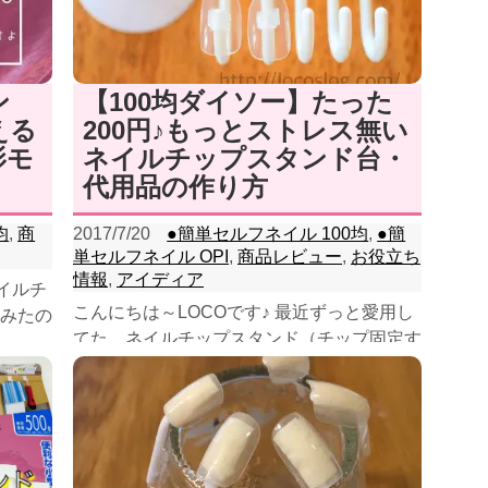
ン
【100均ダイソー】たった
える
200円♪もっとストレス無い
影モ
ネイルチップスタンド台・
代用品の作り方
均
,
商
2017/7/20
●簡単セルフネイル 100均
,
●簡
単セルフネイル OPI
,
商品レビュー
,
お役立ち
情報
,
アイディア
イルチ
こんにちは～LOCOです♪ 最近ずっと愛用し
みたの
てた、ネイルチップスタンド（チップ固定す
でご報
るための台）を リニューアルしたのでご報
告だよ＾＾ ...