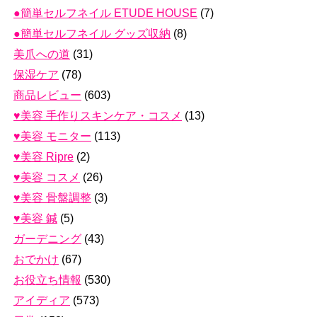
●簡単セルフネイル ETUDE HOUSE
(7)
●簡単セルフネイル グッズ収納
(8)
美爪への道
(31)
保湿ケア
(78)
商品レビュー
(603)
♥美容 手作りスキンケア・コスメ
(13)
♥美容 モニター
(113)
♥美容 Ripre
(2)
♥美容 コスメ
(26)
♥美容 骨盤調整
(3)
♥美容 鍼
(5)
ガーデニング
(43)
おでかけ
(67)
お役立ち情報
(530)
アイディア
(573)