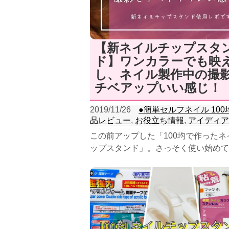
【新ネイルチップスタ
ド】ワンカラーでも映
し、ネイル製作中の撮
チベアップいい感じ！
2019/11/26
●簡単セルフネイル 100
品レビュー
,
お役立ち情報
,
アイディア
この前アップした「100均で作ったネ
ップスタンド」。さっそく使い始めて
ですが、けっこう可愛い感じだったの
告します...