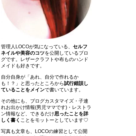
管理人LOCOが気になっている、
セルフ
ネイルや美容のコツ
を公開しているブロ
グです。レザークラフトや布ものハンド
メイドも好きです。
自分自身が「あれ、自分で作れるか
も！？」と思ったところから
試行錯誤し
ていることをメイン
で書いています。
その他にも、ブログカスタマイズ・子連
れお出かけ情報(男児ママです)・レストラ
ン情報など、できるだけ
思ったことを詳
しく書く
ことをモットーとしています♡
写真も文章も、LOCOの練習として公開