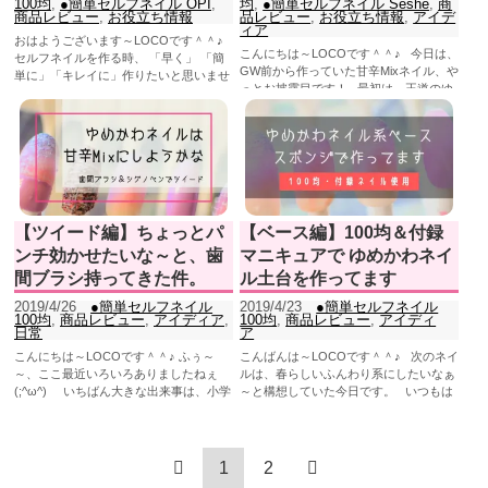
100均
,
●簡単セルフネイル OPI
,
均
,
●簡単セルフネイル Seshe
,
商
商品レビュー
,
お役立ち情報
品レビュー
,
お役立ち情報
,
アイデ
ィア
おはようございます～LOCOです＾＾♪
こんにちは～LOCOです＾＾♪ 今日は、
セルフネイルを作る時、 「早く」 「簡
GW前から作っていた甘辛Mixネイル、や
単に」「キレイに」作りたいと思いませ
っとお披露目です！ 最初は、王道のゆ
んか？今回は、10...
めかわオ...
【ツイード編】ちょっとパ
【ベース編】100均＆付録
ンチ効かせたいな～と、歯
マニキュアで ゆめかわネイ
間ブラシ持ってきた件。
ル土台を作ってます
2019/4/26
●簡単セルフネイル
2019/4/23
●簡単セルフネイル
100均
,
商品レビュー
,
アイディア
,
100均
,
商品レビュー
,
アイディ
日常
ア
こんにちは～LOCOです＾＾♪ ふぅ～
こんばんは～LOCOです＾＾♪ 次のネイ
～、ここ最近いろいろありましたねぇ
ルは、春らしいふんわり系にしたいなぁ
(;^ω^) いちばん大きな出来事は、小学
～と構想していた今日です。 いつもは
校のPTAで、広報...
マニキュア付...
1
2