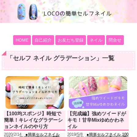
100均大好きママブログ
HOME
自己紹介
お友だち登録
ネイル
問合せ
「
セルフ ネイル グラデーション
」
一覧
【100均スポンジ】時短で
【完成編】強めツイードが
簡単！キレイなグラデーシ
キモ！甘辛Mixゆめかわネ
ョンネイルのやり方
イル
2020/2/14
●簡単セルフネイル
2019/5/8
●簡単セルフネイル 100