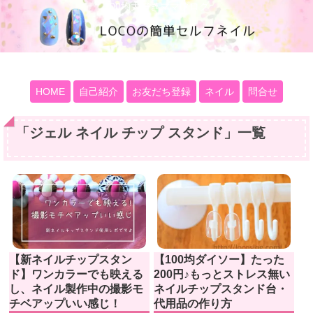
100均大好きママブログ
HOME
自己紹介
お友だち登録
ネイル
問合せ
「
ジェル ネイル チップ スタンド
」
一覧
【新ネイルチップスタン
【100均ダイソー】たった
ド】ワンカラーでも映える
200円♪もっとストレス無い
し、ネイル製作中の撮影モ
ネイルチップスタンド台・
チベアップいい感じ！
代用品の作り方