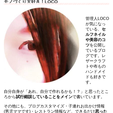
モノづくり大好き！LOCO
管理人LOCO
が気になっ
ている、
セ
ルフネイル
や美容のコ
ツ
を公開し
ているブロ
グです。レ
ザークラフ
トや布もの
ハンドメイ
ドも好きで
す。
自分自身が「あれ、自分で作れるかも！？」と思ったとこ
ろから
試行錯誤していることをメイン
で書いています。
その他にも、ブログカスタマイズ・子連れお出かけ情報
(男児ママです)・レストラン情報など、できるだけ
思った