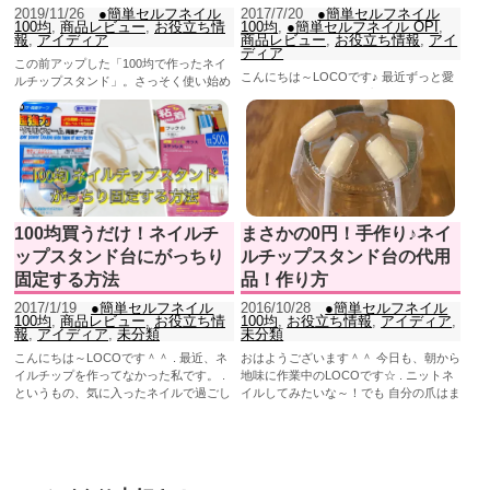
2019/11/26
●簡単セルフネイル
2017/7/20
●簡単セルフネイル
100均
,
商品レビュー
,
お役立ち情
100均
,
●簡単セルフネイル OPI
,
報
,
アイディア
商品レビュー
,
お役立ち情報
,
アイ
ディア
この前アップした「100均で作ったネイ
こんにちは～LOCOです♪ 最近ずっと愛
ルチップスタンド」。さっそく使い始め
用してた、ネイルチップスタンド（チッ
てみたのですが、けっこう可愛い感じだ
プ固定するための台）を リニューアルし
ったのでご報告します...
たのでご報告だよ＾＾ ...
100均買うだけ！ネイルチ
まさかの0円！手作り♪ネイ
ップスタンド台にがっちり
ルチップスタンド台の代用
固定する方法
品！作り方
2017/1/19
●簡単セルフネイル
2016/10/28
●簡単セルフネイル
100均
,
商品レビュー
,
お役立ち情
100均
,
お役立ち情報
,
アイディア
,
報
,
アイディア
,
未分類
未分類
こんにちは～LOCOです＾＾ . 最近、ネ
おはようございます＾＾ 今日も、朝から
イルチップを作ってなかった私です。 .
地味に作業中のLOCOです☆ . ニットネ
というもの、気に入ったネイルで過ごし
イルしてみたいな～！でも 自分の爪はま
たい♡ ...
だ宇宙塗りだし...