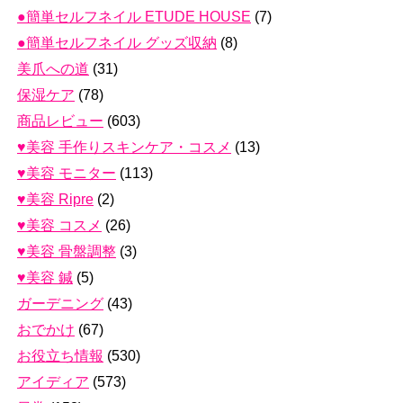
●簡単セルフネイル ETUDE HOUSE
(7)
●簡単セルフネイル グッズ収納
(8)
美爪への道
(31)
保湿ケア
(78)
商品レビュー
(603)
♥美容 手作りスキンケア・コスメ
(13)
♥美容 モニター
(113)
♥美容 Ripre
(2)
♥美容 コスメ
(26)
♥美容 骨盤調整
(3)
♥美容 鍼
(5)
ガーデニング
(43)
おでかけ
(67)
お役立ち情報
(530)
アイディア
(573)