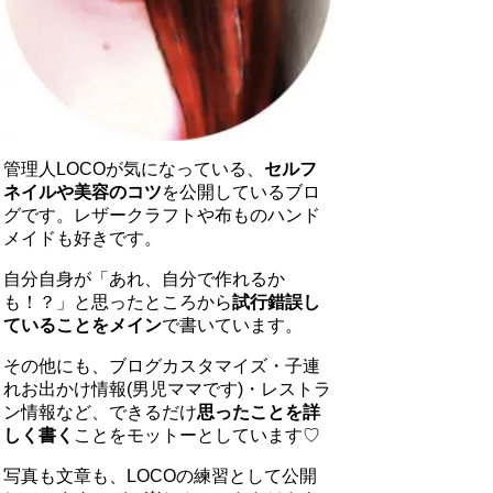
管理人LOCOが気になっている、
セルフ
ネイルや美容のコツ
を公開しているブロ
グです。レザークラフトや布ものハンド
メイドも好きです。
自分自身が「あれ、自分で作れるか
も！？」と思ったところから
試行錯誤し
ていることをメイン
で書いています。
その他にも、ブログカスタマイズ・子連
れお出かけ情報(男児ママです)・レストラ
ン情報など、できるだけ
思ったことを詳
しく書く
ことをモットーとしています♡
写真も文章も、LOCOの練習として公開