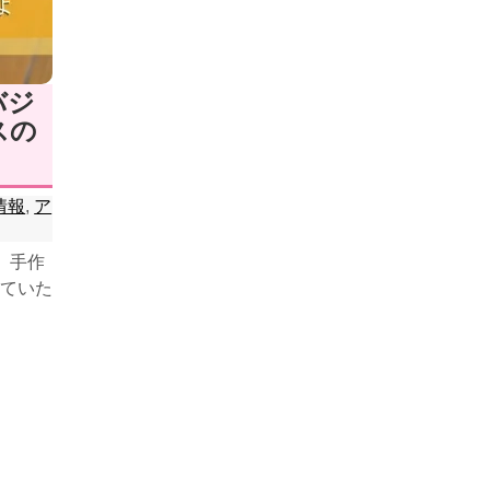
バジ
スの
情報
,
ア
、手作
ていた
で育て