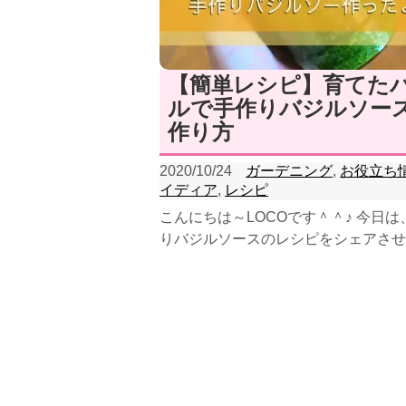
【簡単レシピ】育てた
ルで手作りバジルソー
作り方
2020/10/24
ガーデニング
,
お役立ち
イディア
,
レシピ
こんにちは～LOCOです＾＾♪ 今日は
りバジルソースのレシピをシェアさせ
だきます！ というのも、この夏に庭
ていたス...