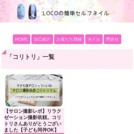
100均大好きママブログ
HOME
自己紹介
お友だち登録
ネイル
問合せ
「
コリトリ
」
一覧
【サロン撮影レポ】リラク
ゼーション撮影依頼。コリ
トリさんありがとうござい
ました【子ども同伴OK】