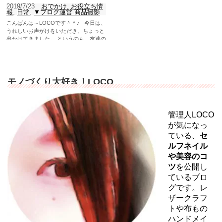
2019/7/23
おでかけ
,
お役立ち情
報
,
日常
,
▼ブログ運営 商品撮影
こんばんは～LOCOです＾＾♪ 今日は、
うれしいお声がけをいただき、ちょっと
出かけてきました。 というのも、友達の
マサちゃんが新...
モノづくり大好き！LOCO
管理人LOCO
が気になっ
ている、
セ
ルフネイル
や美容のコ
ツ
を公開し
ているブロ
グです。レ
ザークラフ
トや布もの
ハンドメイ