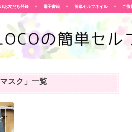
100均大好きママブログ
INEお友だち登録
電子書籍
簡単セルフネイル
ご依
紙マスク
」
一覧