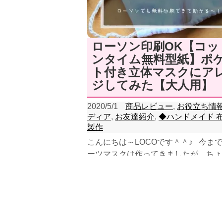
ローソン印刷OK【コッ
ンタイム無料型紙】ポ
ト付き立体マスクにア
ジしてみた【大人用】
2020/5/1
商品レビュー
,
お役立ち情
ディア
,
お友達紹介
,
◆ハンドメイド 
製作
こんにちは～LOCOです＾＾♪ 今ま
ーツマスクは作ってきましたが、ちょ
う形のマスクにも挑戦してみたいな～
て、...