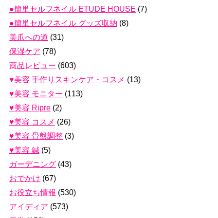
●簡単セルフネイル ETUDE HOUSE
(7)
●簡単セルフネイル グッズ収納
(8)
美爪への道
(31)
保湿ケア
(78)
商品レビュー
(603)
♥美容 手作りスキンケア・コスメ
(13)
♥美容 モニター
(113)
♥美容 Ripre
(2)
♥美容 コスメ
(26)
♥美容 骨盤調整
(3)
♥美容 鍼
(5)
ガーデニング
(43)
おでかけ
(67)
お役立ち情報
(530)
アイディア
(573)