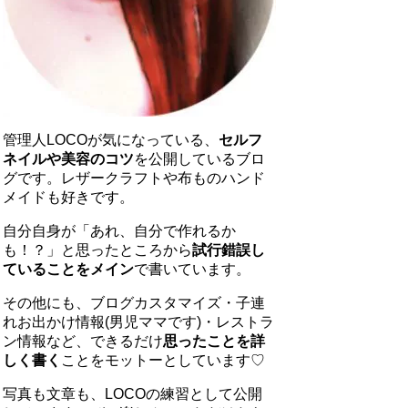
管理人LOCOが気になっている、
セルフ
ネイルや美容のコツ
を公開しているブロ
グです。レザークラフトや布ものハンド
メイドも好きです。
自分自身が「あれ、自分で作れるか
も！？」と思ったところから
試行錯誤し
ていることをメイン
で書いています。
その他にも、ブログカスタマイズ・子連
れお出かけ情報(男児ママです)・レストラ
ン情報など、できるだけ
思ったことを詳
しく書く
ことをモットーとしています♡
写真も文章も、LOCOの練習として公開