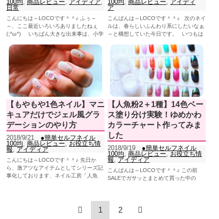
100均
,
商品レビュー
,
アイディア
,
100均
,
商品レビュー
,
アイディ
日常
ア
こんにちは～LOCOです＾＾♪ ふぅ～
こんばんは～LOCOです＾＾♪ 次のネイ
～、ここ最近いろいろありましたねぇ
ルは、春らしいふんわり系にしたいなぁ
(;^ω^) いちばん大きな出来事は、小学
～と構想していた今日です。 いつもは
校のPTAで、広報...
マニキュア付...
【もやもや1色ネイル】マニ
【人魚粉2＋1種】14色ベー
キュアだけでジェル風グラ
ス塗り分け実験！ゆめかわ
デーションのやり方
カラーチャート作ってみま
した
2018/9/21
●簡単セルフネイル
100均
,
商品レビュー
,
お役立ち情
2018/9/19
●簡単セルフネイル
報
,
アイディア
100均
,
商品レビュー
,
お役立ち情
報
,
アイディア
こんにちは～LOCOです＾＾♪ 先日か
ら、激アツなアイテムとしてシリーズ記
こんばんは～LOCOです＾＾♪ この前
事化しております、ネイル工房「人魚
SALEでガサッとまとめて買った中の
粉」についてなので...
「人魚粉」。 なんだかんだ、いちばん気
になって...
1
2