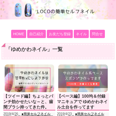
100均大好きママブログ
HOME
自己紹介
お友だち登録
ネイル
問合せ
「
ゆめかわネイル
」
一覧
【ツイード編】ちょっとパ
【ベース編】100均＆付録
ンチ効かせたいな～と、歯
マニキュアで ゆめかわネイ
間ブラシ持ってきた件。
ル土台を作ってます
2019/4/26
●簡単セルフネイル
2019/4/23
●簡単セルフネイル