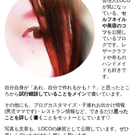
管理人LOCO
が気になっ
ている、
セ
ルフネイル
や美容のコ
ツ
を公開し
ているブロ
グです。レ
ザークラフ
トや布もの
ハンドメイ
ドも好きで
す。
自分自身が「あれ、自分で作れるかも！？」と思ったとこ
ろから
試行錯誤していることをメイン
で書いています。
その他にも、ブログカスタマイズ・子連れお出かけ情報
(男児ママです)・レストラン情報など、できるだけ
思った
ことを詳しく書く
ことをモットーとしています♡
写真も文章も、LOCOの練習として公開しています。ぜひ