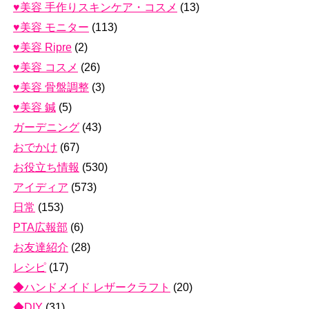
♥美容 手作りスキンケア・コスメ
(13)
♥美容 モニター
(113)
♥美容 Ripre
(2)
♥美容 コスメ
(26)
♥美容 骨盤調整
(3)
♥美容 鍼
(5)
ガーデニング
(43)
おでかけ
(67)
お役立ち情報
(530)
アイディア
(573)
日常
(153)
PTA広報部
(6)
お友達紹介
(28)
レシピ
(17)
◆ハンドメイド レザークラフト
(20)
◆DIY
(31)