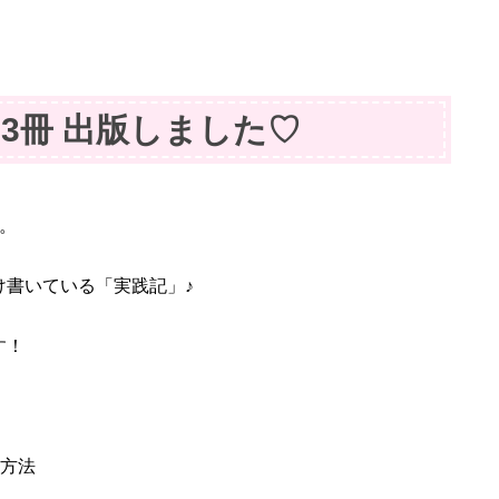
籍】3冊 出版しました♡
。
け書いている「実践記」♪
す！
る方法