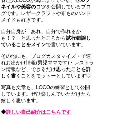
管理人LOCOが気になっている、
セルフ
ネイルや美容のコツ
を公開しているブロ
グです。レザークラフトや布ものハンド
メイドも好きです。
自分自身が「あれ、自分で作れるか
も！？」と思ったところから
試行錯誤し
ていることをメイン
で書いています。
その他にも、ブログカスタマイズ・子連
れお出かけ情報(男児ママです)・レストラ
ン情報など、できるだけ
思ったことを詳
しく書く
ことをモットーとしています♡
写真も文章も、LOCOの練習として公開
しています。ぜひ楽しんでいただけたら
嬉しく思います。
◆
詳しい自己紹介はこちらです