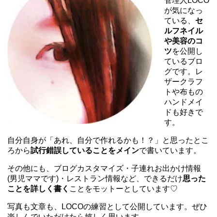
管理人LOCO
が気になっ
ている、
セ
ルフネイル
や美容のコ
ツ
を公開し
ているブロ
グです。レ
ザークラフ
トや布もの
ハンドメイ
ドも好きで
す。
自分自身が「あれ、自分で作れるかも！？」と思ったとこ
ろから
試行錯誤していることをメイン
で書いています。
その他にも、ブログカスタマイズ・子連れお出かけ情報
(男児ママです)・レストラン情報など、できるだけ
思った
ことを詳しく書く
ことをモットーとしています♡
写真も文章も、LOCOの練習として公開しています。ぜひ
楽しんでいただけたら嬉しく思います。