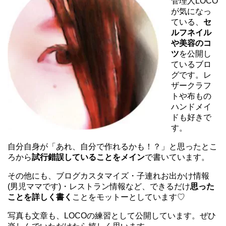
管理人LOCO
が気になっ
ている、
セ
ルフネイル
や美容のコ
ツ
を公開し
ているブロ
グです。レ
ザークラフ
トや布もの
ハンドメイ
ドも好きで
す。
自分自身が「あれ、自分で作れるかも！？」と思ったとこ
ろから
試行錯誤していることをメイン
で書いています。
その他にも、ブログカスタマイズ・子連れお出かけ情報
(男児ママです)・レストラン情報など、できるだけ
思った
ことを詳しく書く
ことをモットーとしています♡
写真も文章も、LOCOの練習として公開しています。ぜひ