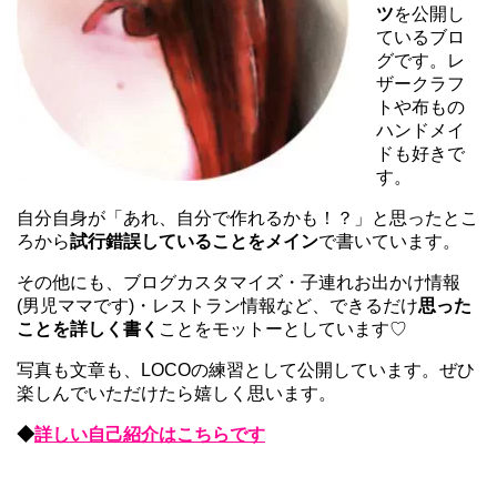
ツ
を公開し
ているブロ
グです。レ
ザークラフ
トや布もの
ハンドメイ
ドも好きで
す。
自分自身が「あれ、自分で作れるかも！？」と思ったとこ
ろから
試行錯誤していることをメイン
で書いています。
その他にも、ブログカスタマイズ・子連れお出かけ情報
(男児ママです)・レストラン情報など、できるだけ
思った
ことを詳しく書く
ことをモットーとしています♡
写真も文章も、LOCOの練習として公開しています。ぜひ
楽しんでいただけたら嬉しく思います。
◆
詳しい自己紹介はこちらです