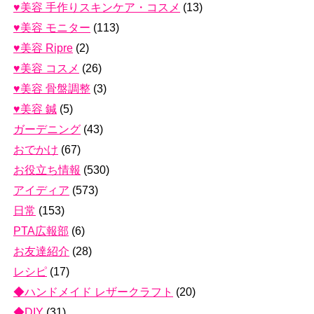
♥美容 手作りスキンケア・コスメ
(13)
♥美容 モニター
(113)
♥美容 Ripre
(2)
♥美容 コスメ
(26)
♥美容 骨盤調整
(3)
♥美容 鍼
(5)
ガーデニング
(43)
おでかけ
(67)
お役立ち情報
(530)
アイディア
(573)
日常
(153)
PTA広報部
(6)
お友達紹介
(28)
レシピ
(17)
◆ハンドメイド レザークラフト
(20)
◆DIY
(31)