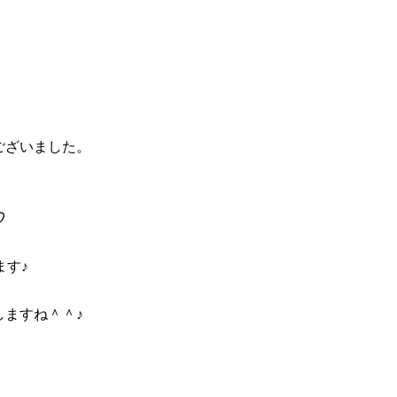
ございました。
♡
ます♪
ますね＾＾♪