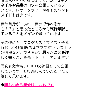
管理人LOCOが気になっている、
セルフ
ネイルや美容のコツ
を公開しているブロ
グです。レザークラフトや布ものハンド
メイドも好きです。
自分自身が「あれ、自分で作れるか
も！？」と思ったところから
試行錯誤し
ていることをメイン
で書いています。
その他にも、ブログカスタマイズ・子連
れお出かけ情報(男児ママです)・レストラ
ン情報など、できるだけ
思ったことを詳
しく書く
ことをモットーとしています♡
写真も文章も、LOCOの練習として公開
しています。ぜひ楽しんでいただけたら
嬉しく思います。
◆
詳しい自己紹介はこちらです