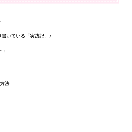
。
け書いている「実践記」♪
す！
る方法