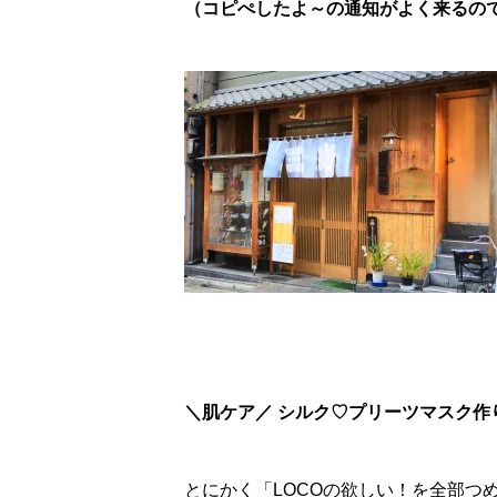
（コピぺしたよ～の通知がよく来るので、
＼肌ケア／ シルク♡プリーツマスク作
とにかく「LOCOの欲しい！を全部つ