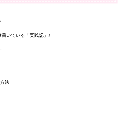
。
け書いている「実践記」♪
す！
る方法