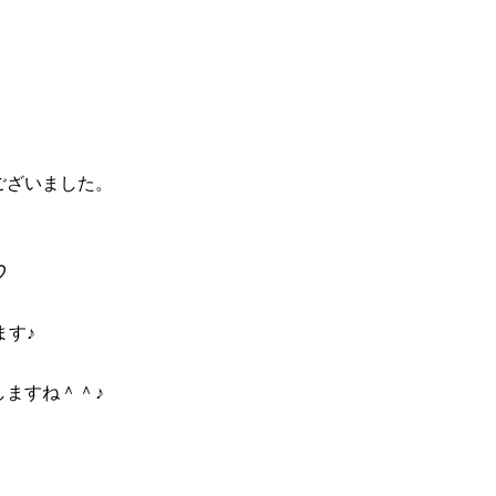
ございました。
♡
ます♪
ますね＾＾♪