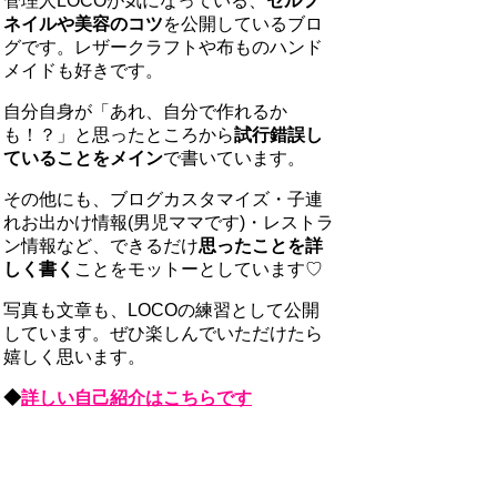
管理人LOCOが気になっている、
セルフ
ネイルや美容のコツ
を公開しているブロ
グです。レザークラフトや布ものハンド
メイドも好きです。
自分自身が「あれ、自分で作れるか
も！？」と思ったところから
試行錯誤し
ていることをメイン
で書いています。
その他にも、ブログカスタマイズ・子連
れお出かけ情報(男児ママです)・レストラ
ン情報など、できるだけ
思ったことを詳
しく書く
ことをモットーとしています♡
写真も文章も、LOCOの練習として公開
しています。ぜひ楽しんでいただけたら
嬉しく思います。
◆
詳しい自己紹介はこちらです