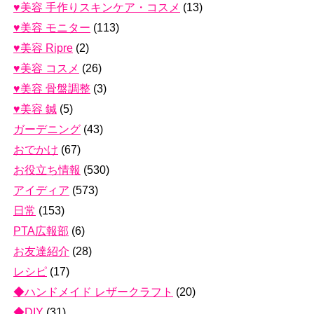
♥美容 手作りスキンケア・コスメ
(13)
♥美容 モニター
(113)
♥美容 Ripre
(2)
♥美容 コスメ
(26)
♥美容 骨盤調整
(3)
♥美容 鍼
(5)
ガーデニング
(43)
おでかけ
(67)
お役立ち情報
(530)
アイディア
(573)
日常
(153)
PTA広報部
(6)
お友達紹介
(28)
レシピ
(17)
◆ハンドメイド レザークラフト
(20)
◆DIY
(31)