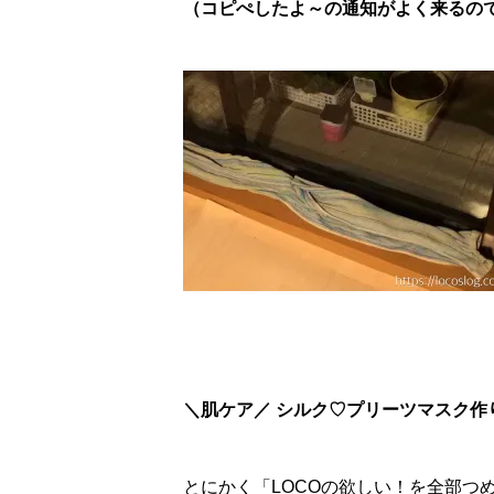
（コピぺしたよ～の通知がよく来るので、
＼肌ケア／ シルク♡プリーツマスク作
とにかく「LOCOの欲しい！を全部つ