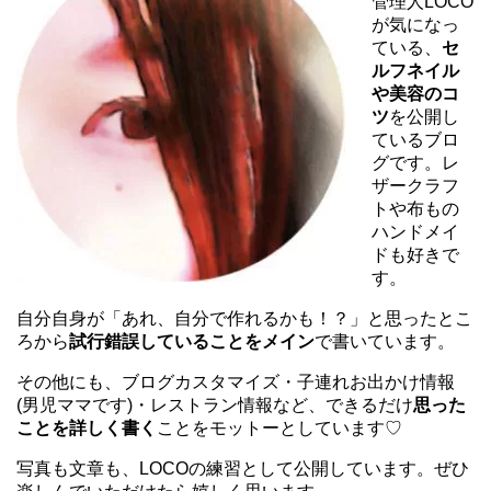
管理人LOCO
が気になっ
ている、
セ
ルフネイル
や美容のコ
ツ
を公開し
ているブロ
グです。レ
ザークラフ
トや布もの
ハンドメイ
ドも好きで
す。
自分自身が「あれ、自分で作れるかも！？」と思ったとこ
ろから
試行錯誤していることをメイン
で書いています。
その他にも、ブログカスタマイズ・子連れお出かけ情報
(男児ママです)・レストラン情報など、できるだけ
思った
ことを詳しく書く
ことをモットーとしています♡
写真も文章も、LOCOの練習として公開しています。ぜひ