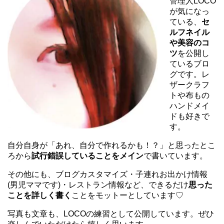
管理人LOCO
が気になっ
ている、
セ
ルフネイル
や美容のコ
ツ
を公開し
ているブロ
グです。レ
ザークラフ
トや布もの
ハンドメイ
ドも好きで
す。
自分自身が「あれ、自分で作れるかも！？」と思ったとこ
ろから
試行錯誤していることをメイン
で書いています。
その他にも、ブログカスタマイズ・子連れお出かけ情報
(男児ママです)・レストラン情報など、できるだけ
思った
ことを詳しく書く
ことをモットーとしています♡
写真も文章も、LOCOの練習として公開しています。ぜひ