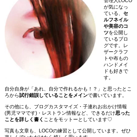
管理人LOCO
が気になっ
ている、
セ
ルフネイル
や美容のコ
ツ
を公開し
ているブロ
グです。レ
ザークラフ
トや布もの
ハンドメイ
ドも好きで
す。
自分自身が「あれ、自分で作れるかも！？」と思ったとこ
ろから
試行錯誤していることをメイン
で書いています。
その他にも、ブログカスタマイズ・子連れお出かけ情報
(男児ママです)・レストラン情報など、できるだけ
思った
ことを詳しく書く
ことをモットーとしています♡
写真も文章も、LOCOの練習として公開しています。ぜひ