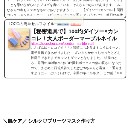
ことを思いながらいまブログを書いている、そんなロコなのであります。 み
なさんの春もステキなものでありますように。。 【ダイソー×カンコレ】関西
コレクションネイルカラー（ピンク～ブラウン系） というわけで、昨日は春休
み目前のチビ君連れて近所のダイソーに遊び行ってきましたよ。 そのダイソー
LOCOの簡単セルフネイル
2 Shares
2 Users
は、春の大規模リニューアルで...
【秘密道具で】100均ダイソー×カン
コレ！大人ボーダーマーブルネイル
https://locoslog.com/border-marble-nail
こんばんは～ロコです＾＾♪ 冒頭にもありますようにやっと、
電子書籍できあがりました～ ずいぶんかかっちゃったけどお
披露目できるまでカウントダウンとなりました。 結局のとこ
ろ、前回の100均いいね DIY撮影ボックスの倍の長さになった
ので、まとめに四苦八苦でした(;^_^Aちゃんと審査・・通りま
すように～ というわけで、今回のネイルネタ。 この前「100
均ダイソー×カンコレネイル」をごそっと買ってきたのでとっ
ても楽しみにネイル作ってみました♪秘密道具を使ってのネイ
ルに初挑戦です。&n...
＼肌ケア／ シルク♡プリーツマスク作り方