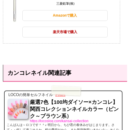
三菱鉛筆(株)
Amazonで購入
楽天市場で購入
カンコレネイル関連記事
LOCOの簡単セルフネイル
2 Users
厳選7色【100均ダイソー×カンコレ】
関西コレクションネイルカラー（ピン
ク～ブラウン系）
https://locoslog.com/kansai-collection
こんばんは～ロコです＾＾♪ 明日から、ちび君の春休みがはじまります。さ
て・・何して過ごそうか。桜の季節だから、また新宿御苑いきたいな～ そんな