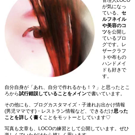
管理人LOCO
が気になっ
ている、
セ
ルフネイル
や美容のコ
ツ
を公開し
ているブロ
グです。レ
ザークラフ
トや布もの
ハンドメイ
ドも好きで
す。
自分自身が「あれ、自分で作れるかも！？」と思ったとこ
ろから
試行錯誤していることをメイン
で書いています。
その他にも、ブログカスタマイズ・子連れお出かけ情報
(男児ママです)・レストラン情報など、できるだけ
思った
ことを詳しく書く
ことをモットーとしています♡
写真も文章も、LOCOの練習として公開しています。ぜひ
楽しんでいただけたら嬉しく思います。