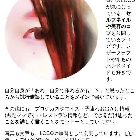
管理人LOCO
が気になっ
ている、
セ
ルフネイル
や美容のコ
ツ
を公開し
ているブロ
グです。レ
ザークラフ
トや布もの
ハンドメイ
ドも好きで
す。
自分自身が「あれ、自分で作れるかも！？」と思ったとこ
ろから
試行錯誤していることをメイン
で書いています。
その他にも、ブログカスタマイズ・子連れお出かけ情報
(男児ママです)・レストラン情報など、できるだけ
思った
ことを詳しく書く
ことをモットーとしています♡
写真も文章も、LOCOの練習として公開しています。ぜひ
楽しんでいただけたら嬉しく思います。