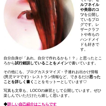
ルフネイル
や美容のコ
ツ
を公開し
ているブロ
グです。レ
ザークラフ
トや布もの
ハンドメイ
ドも好きで
す。
自分自身が「あれ、自分で作れるかも！？」と思ったとこ
ろから
試行錯誤していることをメイン
で書いています。
その他にも、ブログカスタマイズ・子連れお出かけ情報
(男児ママです)・レストラン情報など、できるだけ
思った
ことを詳しく書く
ことをモットーとしています♡
写真も文章も、LOCOの練習として公開しています。ぜひ
楽しんでいただけたら嬉しく思います。
◆
詳しい自己紹介はこちらです