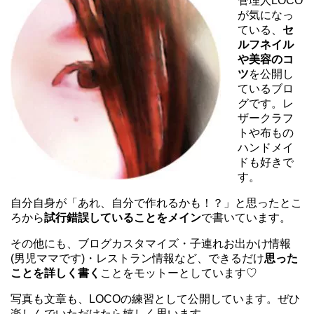
管理人LOCO
が気になっ
ている、
セ
ルフネイル
や美容のコ
ツ
を公開し
ているブロ
グです。レ
ザークラフ
トや布もの
ハンドメイ
ドも好きで
す。
自分自身が「あれ、自分で作れるかも！？」と思ったとこ
ろから
試行錯誤していることをメイン
で書いています。
その他にも、ブログカスタマイズ・子連れお出かけ情報
(男児ママです)・レストラン情報など、できるだけ
思った
ことを詳しく書く
ことをモットーとしています♡
写真も文章も、LOCOの練習として公開しています。ぜひ
楽しんでいただけたら嬉しく思います。