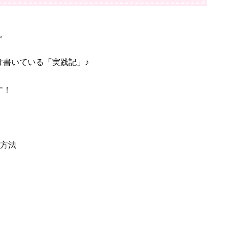
。
け書いている「実践記」♪
す！
る方法