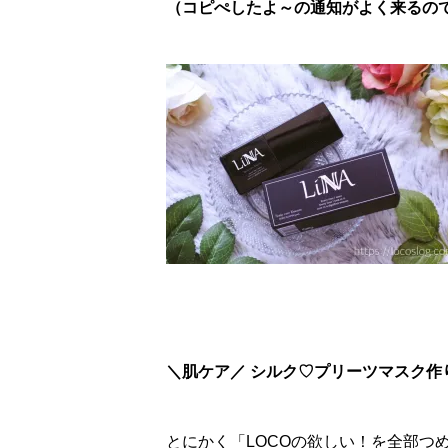
（コピぺしたよ～の通知がよく来るので、
＼肌ケア／ シルク♡プリーツマスク作
とにかく「LOCOの欲しい！を全部つ