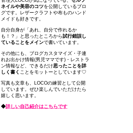
管理人LOCOが気になっている、
セルフ
ネイルや美容のコツ
を公開しているブロ
グです。レザークラフトや布ものハンド
メイドも好きです。
自分自身が「あれ、自分で作れるか
も！？」と思ったところから
試行錯誤し
ていることをメイン
で書いています。
その他にも、ブログカスタマイズ・子連
れお出かけ情報(男児ママです)・レストラ
ン情報など、できるだけ
思ったことを詳
しく書く
ことをモットーとしています♡
写真も文章も、LOCOの練習として公開
しています。ぜひ楽しんでいただけたら
嬉しく思います。
◆
詳しい自己紹介はこちらです