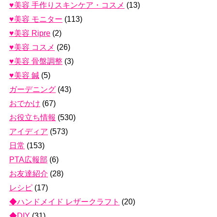
♥美容 手作りスキンケア・コスメ
(13)
♥美容 モニター
(113)
♥美容 Ripre
(2)
♥美容 コスメ
(26)
♥美容 骨盤調整
(3)
♥美容 鍼
(5)
ガーデニング
(43)
おでかけ
(67)
お役立ち情報
(530)
アイディア
(573)
日常
(153)
PTA広報部
(6)
お友達紹介
(28)
レシピ
(17)
◆ハンドメイド レザークラフト
(20)
◆DIY
(31)