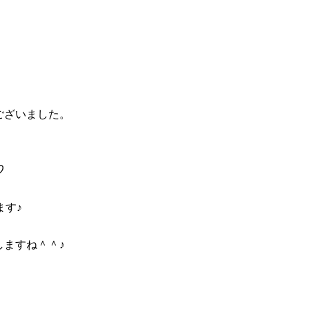
ございました。
♡
ます♪
ますね＾＾♪