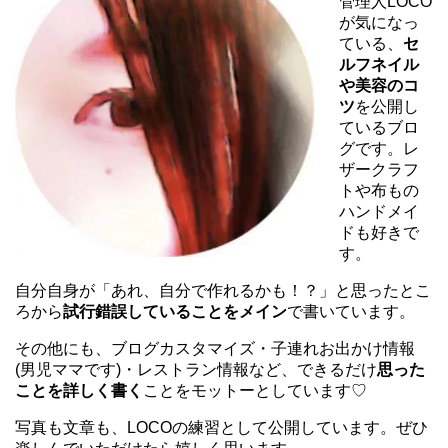
管理人LOCO
が気になっ
ている、
セ
ルフネイル
や美容のコ
ツ
を公開し
ているブロ
グです。レ
ザークラフ
トや布もの
ハンドメイ
ドも好きで
す。
自分自身が「あれ、自分で作れるかも！？」と思ったとこ
ろから
試行錯誤していることをメイン
で書いています。
その他にも、ブログカスタマイズ・子連れお出かけ情報
(男児ママです)・レストラン情報など、できるだけ
思った
ことを詳しく書く
ことをモットーとしています♡
写真も文章も、LOCOの練習として公開しています。ぜひ