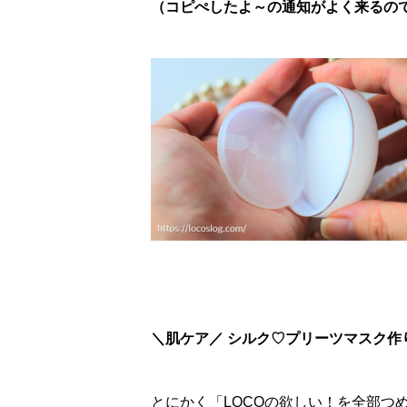
（コピぺしたよ～の通知がよく来るので、
＼肌ケア／ シルク♡プリーツマスク作
とにかく「LOCOの欲しい！を全部つ