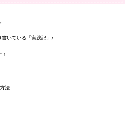
。
け書いている「実践記」♪
す！
る方法