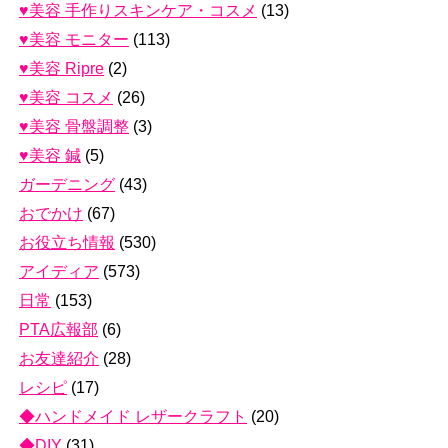
♥美容 手作りスキンケア・コスメ
(13)
♥美容 モニター
(113)
♥美容 Ripre
(2)
♥美容 コスメ
(26)
♥美容 骨盤調整
(3)
♥美容 鍼
(5)
ガーデニング
(43)
おでかけ
(67)
お役立ち情報
(530)
アイディア
(573)
日常
(153)
PTA広報部
(6)
お友達紹介
(28)
レシピ
(17)
◆ハンドメイド レザークラフト
(20)
◆DIY
(31)