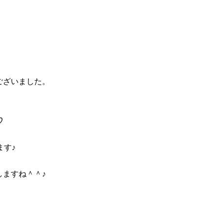
ございました。
♡
ます♪
ますね＾＾♪