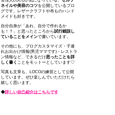
管理人LOCOが気になっている、
セルフ
ネイルや美容のコツ
を公開しているブロ
グです。レザークラフトや布ものハンド
メイドも好きです。
自分自身が「あれ、自分で作れるか
も！？」と思ったところから
試行錯誤し
ていることをメイン
で書いています。
その他にも、ブログカスタマイズ・子連
れお出かけ情報(男児ママです)・レストラ
ン情報など、できるだけ
思ったことを詳
しく書く
ことをモットーとしています♡
写真も文章も、LOCOの練習として公開
しています。ぜひ楽しんでいただけたら
嬉しく思います。
◆
詳しい自己紹介はこちらです