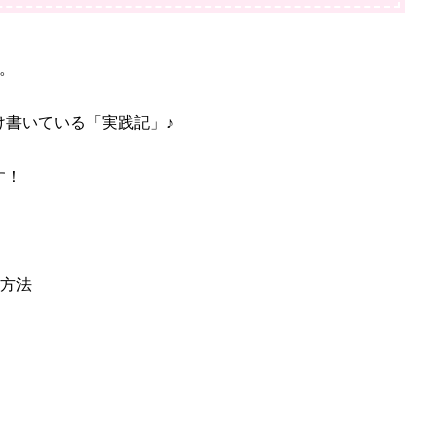
。
け書いている「実践記」♪
す！
る方法