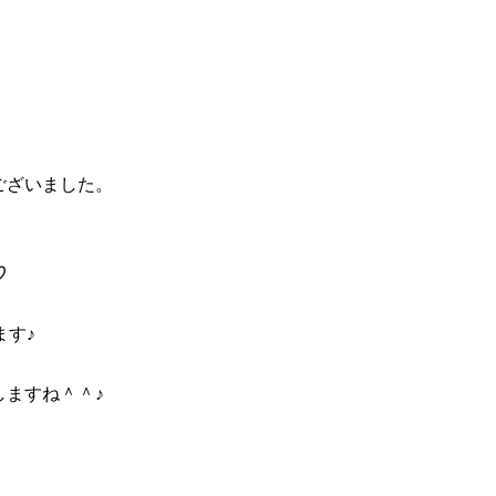
ございました。
♡
ます♪
ますね＾＾♪