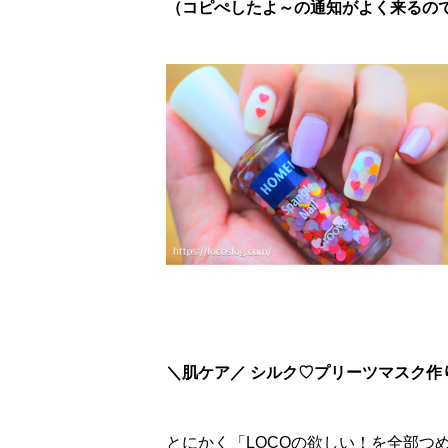
（コピぺしたよ～の通知がよく来るので、
＼肌ケア／ シルク♡プリーツマスク作
とにかく「LOCOの欲しい！を全部つ