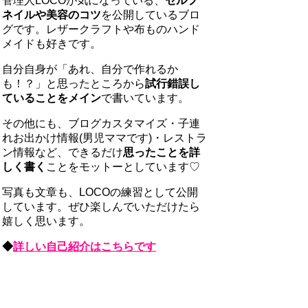
管理人LOCOが気になっている、
セルフ
ネイルや美容のコツ
を公開しているブロ
グです。レザークラフトや布ものハンド
メイドも好きです。
自分自身が「あれ、自分で作れるか
も！？」と思ったところから
試行錯誤し
ていることをメイン
で書いています。
その他にも、ブログカスタマイズ・子連
れお出かけ情報(男児ママです)・レストラ
ン情報など、できるだけ
思ったことを詳
しく書く
ことをモットーとしています♡
写真も文章も、LOCOの練習として公開
しています。ぜひ楽しんでいただけたら
嬉しく思います。
◆
詳しい自己紹介はこちらです