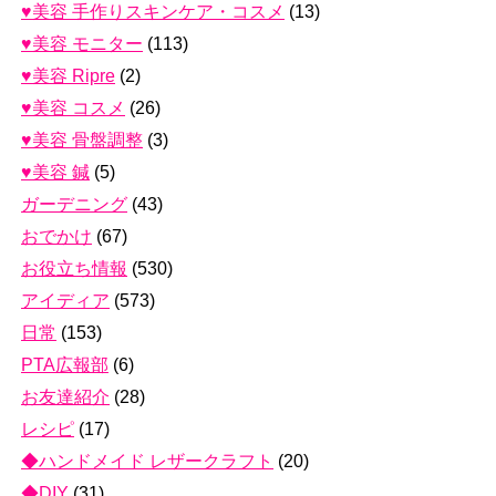
♥美容 手作りスキンケア・コスメ
(13)
♥美容 モニター
(113)
♥美容 Ripre
(2)
♥美容 コスメ
(26)
♥美容 骨盤調整
(3)
♥美容 鍼
(5)
ガーデニング
(43)
おでかけ
(67)
お役立ち情報
(530)
アイディア
(573)
日常
(153)
PTA広報部
(6)
お友達紹介
(28)
レシピ
(17)
◆ハンドメイド レザークラフト
(20)
◆DIY
(31)